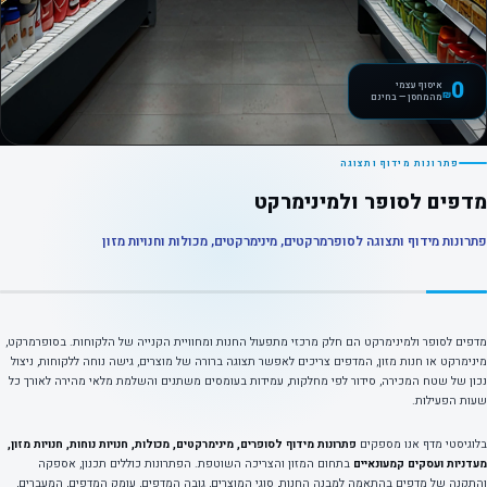
0
איסוף עצמי
₪
מהמחסן — בחינם
פתרונות מידוף ותצוגה
מדפים לסופר ולמינימרקט
פתרונות מידוף ותצוגה לסופרמרקטים, מינימרקטים, מכולות וחנויות מזון
מדפים לסופר ולמינימרקט הם חלק מרכזי מתפעול החנות ומחוויית הקנייה של הלקוחות. בסופרמרקט,
מינימרקט או חנות מזון, המדפים צריכים לאפשר תצוגה ברורה של מוצרים, גישה נוחה ללקוחות, ניצול
נכון של שטח המכירה, סידור לפי מחלקות, עמידות בעומסים משתנים והשלמת מלאי מהירה לאורך כל
שעות הפעילות.
בלוגיסטי מדף אנו מספקים
פתרונות מידוף לסופרים, מינימרקטים, מכולות, חנויות נוחות, חנויות מזון,
מעדניות ועסקים קמעונאיים
בתחום המזון והצריכה השוטפת. הפתרונות כוללים תכנון, אספקה
והתקנה של מדפים בהתאמה למבנה החנות, סוגי המוצרים, גובה המדפים, עומק המדפים, המעברים,