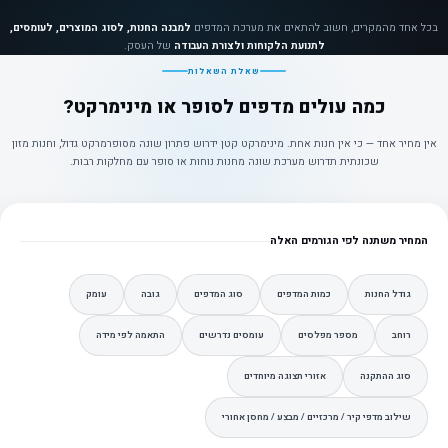
בכל אחד מהמקרים, חשוב להתאים את מערכת המדפים
למבנה החנות, לסוג המוצרים, לעומסים,
לתנועת הלקוחות ולצורת העבודה
של העסק.
שאלת השאלות
כמה עולים מדפים לסופר או מינימרקט?
אין מחיר אחד — כי אין חנות אחת. מינימרקט קטן ידרוש פתרון שונה מסופרמרקט גדול, וחנות מזון
שכונתית תדרוש מערכת שונה מחנות נוחות או סופר עם מחלקות רבות.
המחיר משתנה לפי הגורמים האלה
גודל החנות
כמות המדפים
סוג המדפים
גובה
עומק
רוחב
מספר מפלסים
עומסים נדרשים
התאמה לפי מידה
סוג ההתקנה
אזורי תצוגה מיוחדים
שילוב מדפי קיר / מרכזיים / מבצע / מחסן אחורי