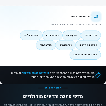
מה מתאימים בדיוק
מדפים לפי מידה מאפשרים לקבוע כל פרמטר במערכת:
גובה המדפים
עומק המדף
רוחב היחידות
מספר המפלסים
העומסים הנדרשים
סוגי המוצרים
אזורי התצוגה
אפשרות לשינויים בהמשך
התאמה לפי מידה חשובה במיוחד כשרוצים
לנצל את השטח טוב יותר
, לשמור על
מעברים נוחים וליצור תצוגה מסחרית שמתאימה לאופי החנות.
החומר והשיטה
מדפי מתכת ומדפים מודולריים
מערכת מידוף טובה לסופר עומדת על שתי רגליים: חוזק שמחזיק שנים — וגמישות שמשתנה עם