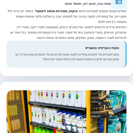
עומס גבוה, מגוון רחב, תפעול שוטף
סופרמרקטים זקוקים למערכות מידוף
חזקות, מסודרות ונוחות לתפעול
. בסופר יש בדרך כלל
מגוון רחב של קטגוריות, תנועה גבוהה של לקוחות, צורך בהשלמת מלאי שוטפת ועומס
משתנה בין מדף למדף.
המדפים צריכים להתאים לתצוגה של מוצרים יבשים, משקאות, חומרי ניקוי, מוצרי נייר,
שימורים, חטיפים, מוצרי תינוקות, ציוד חד־פעמי, מוצרי בית וקטגוריות נוספות. בכל אזור יש
להתייחס לגובה התצוגה, עומק המדפים, עומס המוצרים ונוחות הגישה.
הנקודה הקריטית: המעברים
מעברים צרים מדי פוגעים בחוויית הלקוח, ומעברים רחבים מדי מבזבזים שטח מכירה יקר.
תכנון נכון יוצר איזון בין נוחות התנועה לבין ניצול מסחרי של החלל.