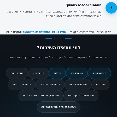
התאמות והרחבה בהמשך
7
במידת הצורך, ניתן להוסיף יחידות, לשנות גבהים, להרחיב אזורי תצוגה או להתאים את
מערכת המדפים לשינויים במוצרים ובמבנה החנות.
השלב הראשון מתחיל בהודעה קצרה —
ספרו לנו על החנות שלכם בוואטסאפ
ונתקדם משם.
קהל היעד
למי מתאים השירות?
מדפים לסופר ולמינימרקט מתאימים למגוון רחב של עסקים בתחום המזון והקמעונאות:
סופרמרקטים
מינימרקטים
מכולות
חנויות מזון
חנויות נוחות
מעדניות
חנויות שכונתיות
חנויות מוצרי צריכה
חנויות מזון יבשים
חנויות פארם ומזון בסיסי
עסקים קמעונאיים קטנים ובינוניים
רשתות מקומיות וחנויות עצמאיות