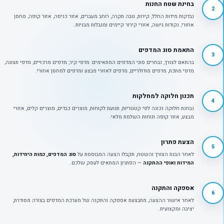
בחינת שטח החנות
2
נבדקות מידות החלל, קירות, גובה תקרה, רוחב מעברים, אזור כניסה, אזור קופה, מחסן
אחורי, נקודות גישה, אזורי קירור קיימים ומגבלות מבניות.
התאמת סוג המדפים
3
בהתאם לצורך, נבחרים סוגי המדפים המתאימים: מדפי קיר, מדפים מרכזיים, מדפי תצוגה,
מדפי מתכת, מדפים מודולריים, מדפים לאזורי מבצע ומדפים למחסן אחורי.
תכנון חלוקה למחלקות
4
נבחנת חלוקה נכונה לפי קטגוריות, תנועת לקוחות, מוצרים כבדים, מוצרים קלים, אזורי
מבצע, אזור קופה ונוחות השלמת מלאי.
הצעת פתרון
5
לאחר הבנת הצורך והשטח, תקבלו הצעה המבוססת על
סוג המדפים, כמות היחידות,
המידות ואופי ההתקנה
— הפתרון המתאים לעסק שלכם.
אספקה והתקנה
6
לאחר אישור ההצעה, מתבצעת אספקה והתקנה של מערכת המדפים בצורה מסודרת,
יציבה ומקצועית.