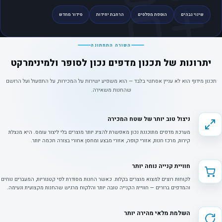
שינוי גבהים
הוספת מפלסים
הרחבת יחידות
סידור מחדש
השורה התחתונה
יתרונות של תכנון מדפים נכון לסופר ולמינימרקט
תכנון מידוף הוא לא עניין אסתטי בלבד — הוא משפיע ישירות על המכירות, על התפעול ועל הרושם
שהחנות משאירה.
ניצול טוב יותר של שטח המכירה
מערכת מדפים מתוכננת נכון מאפשרת להציג יותר מוצרים בלי ליצור עומס. היא מנצלת
קירות, מרכז חנות, אזורי קופה, אזורי מבצע ומחסן אחורי בצורה חכמה יותר.
חוויית קנייה נוחה יותר
לקוחות רוצים למצוא מוצרים בקלות. כאשר החנות מסודרת לפי קטגוריות, המעברים נוחים
והמדפים ברורים — חוויית הקנייה טובה יותר והלקוח מרגיש שהחנות מקצועית ונעימה.
השלמת מלאי מהירה יותר