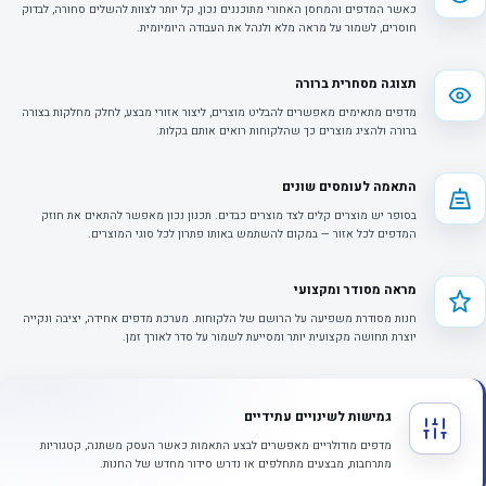
כאשר המדפים והמחסן האחורי מתוכננים נכון, קל יותר לצוות להשלים סחורה, לבדוק
חוסרים, לשמור על מראה מלא ולנהל את העבודה היומיומית.
תצוגה מסחרית ברורה
מדפים מתאימים מאפשרים להבליט מוצרים, ליצור אזורי מבצע, לחלק מחלקות בצורה
ברורה ולהציג מוצרים כך שהלקוחות רואים אותם בקלות.
התאמה לעומסים שונים
בסופר יש מוצרים קלים לצד מוצרים כבדים. תכנון נכון מאפשר להתאים את חוזק
המדפים לכל אזור — במקום להשתמש באותו פתרון לכל סוגי המוצרים.
מראה מסודר ומקצועי
חנות מסודרת משפיעה על הרושם של הלקוחות. מערכת מדפים אחידה, יציבה ונקייה
יוצרת תחושה מקצועית יותר ומסייעת לשמור על סדר לאורך זמן.
גמישות לשינויים עתידיים
מדפים מודולריים מאפשרים לבצע התאמות כאשר העסק משתנה, קטגוריות
מתרחבות, מבצעים מתחלפים או נדרש סידור מחדש של החנות.