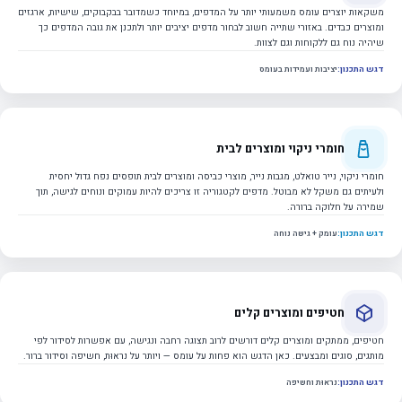
משקאות יוצרים עומס משמעותי יותר על המדפים, במיוחד כשמדובר בבקבוקים, שישיות, ארגזים
ומוצרים כבדים. באזורי שתייה חשוב לבחור מדפים יציבים יותר ולתכנן את גובה המדפים כך
שיהיה נוח גם ללקוחות וגם לצוות.
דגש התכנון:
יציבות ועמידות בעומס
חומרי ניקוי ומוצרים לבית
חומרי ניקוי, נייר טואלט, מגבות נייר, מוצרי כביסה ומוצרים לבית תופסים נפח גדול יחסית
ולעיתים גם משקל לא מבוטל. מדפים לקטגוריה זו צריכים להיות עמוקים ונוחים לגישה, תוך
שמירה על חלוקה ברורה.
דגש התכנון:
עומק + גישה נוחה
חטיפים ומוצרים קלים
חטיפים, ממתקים ומוצרים קלים דורשים לרוב תצוגה רחבה ונגישה, עם אפשרות לסידור לפי
מותגים, סוגים ומבצעים. כאן הדגש הוא פחות על עומס — ויותר על נראוּת, חשיפה וסידור ברור.
דגש התכנון:
נראוּת וחשיפה