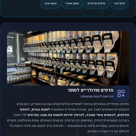
מדפי קיר
מדפים מרכזיים
מחסן אחורי
עומס גבוה
מדפים מודולריים לסופר
גמישות לחנות שמשתנה
מדפים מודולריים מתאימים במיוחד לסופרים ומינימרקטים שבהם המוצרים, המבצעים
והקטגוריות משתנים לאורך זמן. מערכת מודולרית מאפשרת
לשנות גבהים, להוסיף
מפלסים, להתאים אזורי תצוגה, להרחיב יחידות ולשנות את מבנה המדפים
לפי הצורך.
בסביבה קמעונאית דינמית, הגמישות הזו קריטית: מבצעים משתנים, עונות מתחלפות, מוצרים
חדשים נכנסים, קטגוריות גדלות או מצטמצמות — ולעיתים צריך לשנות את סידור החנות בלי
להחליף את כל מערכת המדפים.