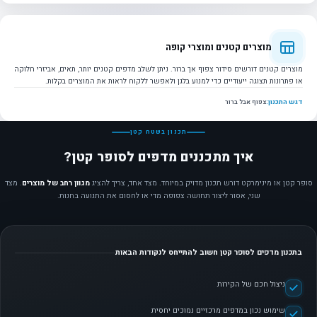
מוצרים קטנים ומוצרי קופה
מוצרים קטנים דורשים סידור צפוף אך ברור. ניתן לשלב מדפים קטנים יותר, תאים, אביזרי חלוקה
או פתרונות תצוגה ייעודיים כדי למנוע בלגן ולאפשר ללקוח לראות את המוצרים בקלות.
דגש התכנון:
צפוף אבל ברור
תכנון בשטח קטן
איך מתכננים מדפים לסופר קטן?
סופר קטן או מינימרקט דורש תכנון מדויק במיוחד. מצד אחד, צריך להציג
מגוון רחב של מוצרים
. מצד
שני, אסור ליצור תחושה צפופה מדי או לחסום את התנועה בחנות.
בתכנון מדפים לסופר קטן חשוב להתייחס לנקודות הבאות
ניצול חכם של הקירות
שימוש נכון במדפים מרכזיים נמוכים יחסית