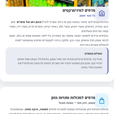
מדפים למינימרקטים
כל מטר חשוב
במינימרקטים לרוב מדובר בשטח קטן או בינוני שצריך להכיל
מגוון רחב של מוצרים
: מזון
יבש, שתייה, חטיפים, מוצרי ניקיון, מוצרי חלב באזורי קירור, מוצרים לבית, מוצרי נייר, מוצרי
קופה ופריטים משלימים.
המדפים צריכים לאפשר תצוגה צפופה אך מסודרת, בלי ליצור תחושת עומס או בלגן. חשוב
לבחור עומק מדף מתאים, גובה נכון, חלוקה ברורה לקטגוריות ופתרון שמאפשר לצוות
להשלים מוצרים במהירות.
השילוב המומלץ
מדפי קיר, מדפים מרכזיים נמוכים יותר, אזורי מבצע, מדפים ליד הקופה ואזור אחסון
פנימי קטן. תכנון נכון מאפשר להציג יותר מוצרים, לשמור על מעבר נוח ולהגדיל את
תחושת הסדר בחנות.
מדפים למכולות וחנויות מזון
פשוט, חזק ונוח — בשטח מוגבל
מכולות וחנויות מזון שכונתיות זקוקות למערכת מדפים
פשוטה, חזקה ונוחה
, שמאפשרת
להחזיק מגוון מוצרים בשטח מוגבל יחסית. בחנויות מסוג זה חשוב שהלקוחות יוכלו למצוא