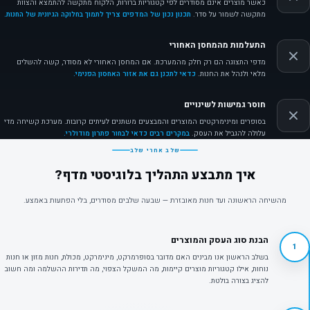
כאשר מוצרים אינם מסודרים לפי קטגוריות ברורות, הלקוח מתקשה להתמצא והצוות
מתקשה לשמור על סדר.
תכנון נכון של המדפים צריך לתמוך בחלוקה הגיונית של החנות.
התעלמות מהמחסן האחורי
מדפי התצוגה הם רק חלק מהמערכת. אם המחסן האחורי לא מסודר, קשה להשלים
מלאי ולנהל את החנות.
כדאי לתכנן גם את אזור האחסון הפנימי.
חוסר גמישות לשינויים
בסופרים ומינימרקטים המוצרים והמבצעים משתנים לעיתים קרובות. מערכת קשיחה מדי
עלולה להגביל את העסק.
במקרים רבים כדאי לבחור פתרון מודולרי.
שלב אחרי שלב
איך מתבצע התהליך בלוגיסטי מדף?
מהשיחה הראשונה ועד חנות מאובזרת — שבעה שלבים מסודרים, בלי הפתעות באמצע.
הבנת סוג העסק והמוצרים
1
בשלב הראשון אנו מבינים האם מדובר בסופרמרקט, מינימרקט, מכולת, חנות מזון או חנות
נוחות, אילו קטגוריות מוצרים קיימות, מה המשקל הצפוי, מה תדירות ההשלמה ומה חשוב
להציג בצורה בולטת.