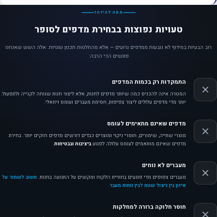
ממה להיזהר
טעויות נפוצות בבחירת מדפים לסופר
רוב הבעיות במידוף לא נובעות ממדפים גרועים — אלא מהחלטות תכנון שגויות. אלה השש שאנחנו
פוגשים הכי הרבה:
התמקדות רק בכמות המדפים
המטרה אינה להכניס כמה שיותר מדפים לחנות, אלא ליצור חנות שנוחה לקנייה ולתפעול.
יותר מדי מדפים עלולים ליצור צפיפות, חסימת מעברים ועומס ויזואלי.
מדפים שאינם מתאימים לעומס
מוצרי שתייה, שימורים, חומרי ניקוי ומוצרים כבדים דורשים מדפים חזקים יותר. בחירת
מדפים שאינם מותאמים לעומס עלולה לפגוע
ביציבות ובבטיחות
.
מעברים לא נוחים
מעברים צפופים מדי פוגעים בחוויית הלקוח ומקשים על התנועה בחנות.
חשוב לשמור על
איזון בין ניצול שטח לבין נוחות מעבר.
חוסר חלוקה ברורה למחלקות