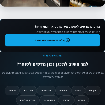
צריכים מדפים לסופר, מינימרקט או חנות מזון?
השאירו פרטים ונעזור לכם להתאים פתרון מידוף ותצוגה לעסק.
קבלת הצעת מחיר בוואטסאפ
תכנון לפני הכול
למה חשוב לתכנן נכון מדפים לסופר?
בסופרמרקטים ומינימרקטים יש תנועה יומיומית של לקוחות, מוצרים רבים, קטגוריות מגוונות ועומסים
משתנים על המדפים.
מזון יבש
שתייה
שימורים
מוצרי ניקיון
מוצרי נייר
חטיפים
קטניות
תבלינים
פארם בסיסי
מוצרים משלימים