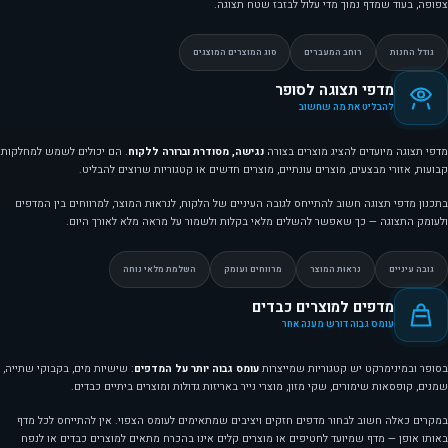
צפופה, בעוד שמדף נמוך מדי עלול לבזבז שטח תצוגה.
גודל החנות
רוחב המעברים
סוג המוצרים המוצגים
מדפי תצוגה לסופר
להבליט את מה שחשוב
מדפי תצוגה מיועדים להציג מוצרים בצורה
נגישה, מסודרת וברורה ללקוח
. הם יכולים לשמש למחלקות
קבועות, אזורי מבצעים, מוצרים עונתיים, מוצרים חדשים או קטגוריות שרוצים להבליט.
בתכנון מדפי תצוגה חשוב להתייחס לגובה העיניים של הלקוח, לנראוּת המוצר, למרווחים בין המדפים
ולעומק התצוגה — כך שאפשר להשלים מלאי בקלות ולשמור על מראה מלא לאורך היום.
גובה עיניים
נראוּת המוצר
מרווחים ועומק
השלמת מלאי נוחה
מדפים למוצרים כבדים
עומס גבוה דורש מענה אחר
בסופר ובמינימרקט יש קטגוריות שמייצרות
עומס גבוה יותר על המדפים
: שישיות מים, בקבוקי שתייה,
שמנים, קופסאות שימורים, שקי מזון, מוצרי נייר באריזות גדולות ומוצרים ביתיים כבדים.
במקרים כאלה חשוב לבחור מדפים חזקים ויציבים שמתאימים לעומס הצפוי. אין להתייחס לכל מדף
באותו אופן — מדף שמיועד לחטיפים או מוצרים קלים אינו בהכרח מתאים למוצרים כבדים או לנפח