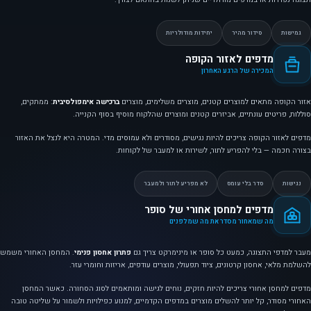
גמישות
סידור מהיר
יחידות מודולריות
מדפים לאזור הקופה
המכירה של הרגע האחרון
אזור הקופה מתאים למוצרים קטנים, מוצרים משלימים, מוצרים
ברכישה אימפולסיבית
: ממתקים,
סוללות, פריטים עונתיים, אביזרים קטנים ומוצרים שהלקוח מוסיף בסוף הקנייה.
מדפים לאזור הקופה צריכים להיות נגישים, מסודרים ולא עמוסים מדי. המטרה היא לנצל את האזור
בצורה חכמה — בלי להפריע לתור, לשירות או למעבר של לקוחות.
נגישות
סדר בלי עומס
לא מפריע לתור ולמעבר
מדפים למחסן אחורי של סופר
מה שמאחור מסדר את מה שמלפנים
מעבר למדפי התצוגה, כמעט כל סופר או מינימרקט צריך גם
פתרון אחסון פנימי
. המחסן האחורי משמש
להשלמת מלאי, אחסון קרטונים, ציוד תפעולי, מוצרים עודפים, אריזות וחומרי עזר.
מדפים למחסן אחורי צריכים להיות חזקים, נוחים לגישה ומותאמים לסוג הסחורה. כאשר המחסן
האחורי מסודר, קל יותר להשלים מוצרים במדפים הקדמיים, למנוע כפילויות ולשמור על שליטה טובה