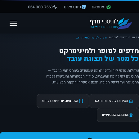
וואטסאפ
ניווט אלינו
054-388-7563
פתח סרגל נגישות
דף הבית
מדפים לעסקים
‹
‹
מדפים לסופר ולמינימרקט
מדפים לסופר ולמינימרקט
כל מטר של תצוגה עובד
גונדולות, מדפי קיר ומדפי תצוגה שעומדים בעומס יומיומי כבד —
מתוכננים לפי זרימת המעברים, סידור הקטגוריות והנגישות ללקוח,
מהכניסה ועד דלפק הקופה. תכנון, אספקה והתקנה מקצועית.
עמידות לעומס יומיומי כבד
תכנון מעברים וזרימת לקוחות
תצוגה בגובה העיניים