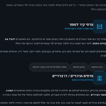
מהקיר ועד המחסן האחורי — כל סוג מידוף ממלא תפקיד אחר בחנות, ונבחר לפי המוצרים, העומס
והמיקום בחלל.
מדפי קיר לסופר
רצף תצוגה לאורך היקף החנות
מדפי קיר הם אחד המרכיבים החשובים ביותר בתכנון סופר או מינימרקט. הם מאפשרים
לנצל את
קירות החנות
, ליצור רצף תצוגה ברור ולסדר מוצרים לפי קטגוריות לאורך ההיקף של החלל.
מתאימים למגוון רחב של מוצרים: מזון יבש, שימורים, בקבוקים, חומרי ניקוי, מוצרי נייר, חטיפים ומוצרים
לבית.
גובה מותאם
עומק מותאם
מספר מפלסים לפי סוג המוצר והעומס
מדפים מרכזיים / דו־צדדיים
גונדולות במרכז החנות
מדפים מרכזיים, המכונים לעיתים גם יחידות דו־צדדיות, ממוקמים במרכז החנות ומאפשרים
תצוגה
משני הצדדים
. הם מתאימים במיוחד ליצירת מעברים, חלוקה למחלקות וניצול יעיל של שטח המכירה.
במדפים מרכזיים חשוב לשמור על גובה נכון: מדף גבוה מדי עלול לחסום את שדה הראייה וליצור תחושה