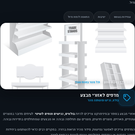
גדול.
עמידות בעומס
יציבות
התאמה לנפח גדול
כל סוג מדף במקום הנכון —
וכל מטר בחנות עובד
מדפים לאזורי מבצע
בולט, נגיש ומשתנה מהר
אזורי מבצע בסופר ובמינימרקט צריכים להיות
בולטים, נגישים ונוחים לשינוי
. לעיתים מדובר במוצרים
עונתיים, מארזים, מוצרים חדשים, מוצרים עם תחלופה גבוהה או מבצעים שמתחלפים בתדירות גבוהה.
המדפים צריכים לאפשר גמישות, סידור מהיר ונראוּת ברורה. במקרים רבים כדאי להשתמש ביחידות
תצוגה נפרדות או במדפים מודולריים שניתן לשנות בהתאם לצורך.