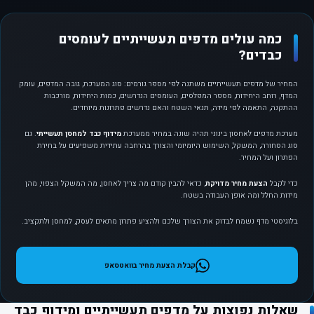
כמה עולים מדפים תעשייתיים לעומסים
כבדים?
המחיר של מדפים תעשייתיים משתנה לפי מספר גורמים: סוג המערכת, גובה המדפים, עומק
המדף, רוחב היחידות, מספר המפלסים, העומסים הנדרשים, כמות היחידות, מורכבות
ההתקנה, התאמה לפי מידה, תנאי השטח והאם נדרשים פתרונות מיוחדים.
מערכת מדפים לאחסון בינוני תהיה שונה במחיר ממערכת
מידוף כבד למחסן תעשייתי
. גם
סוג הסחורה, המשקל, השימוש היומיומי והצורך בהרחבה עתידית משפיעים על בחירת
הפתרון ועל המחיר.
כדי לקבל
הצעת מחיר מדויקת
, כדאי להבין קודם מה צריך לאחסן, מה המשקל הצפוי, מהן
מידות החלל ומה אופן העבודה בשטח.
בלוגיסטי מדף נשמח לבדוק את הצורך שלכם ולהציע פתרון מתאים לעסק, למחסן ולתקציב.
קבלת הצעת מחיר בוואטסאפ
שאלות נפוצות על מדפים תעשייתיים ומידוף כבד