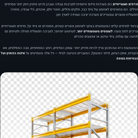
מדפים תעשייתיים
הם מערכות מידוף מיועדות לסביבות עבודה שבהן נדרש פתרון חזק יותר ממדפים
רגילים. הם מתאימים לאחסון של ציוד כבד, חלקים גדולים, חומרי גלם, ארגזים, כלי עבודה, סחורה
תפעולית ומוצרים שמצריכים מערכת יציבה ועמידה לאורך זמן.
בניגוד למדפים קלים המשמשים בעיקר לאחסון מוצרים קטנים, מסמכים או ציוד קל, מדפים תעשייתיים
צריכים לתת מענה
לעומסים משמעותיים יותר
, לשימוש יומיומי, לסביבה תפעולית פעילה ולעיתים גם
לגישה עם עגלות, ציוד שינוע או אמצעים טכניים.
המשמעות היא שהתכנון צריך להיות מדויק יותר: עומק המדפים, רוחב המפתחים, גובה המפלסים, סוג
הקורות, אופן העיגון, פיזור המשקל, המעברים והגישה לציוד — כל אלה משפיעים על
איכות הפתרון ועל
הבטיחות בשטח
.