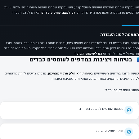
יש עסקים שבהם המדפים נושאים משקל קבוע, ויש עסקים שבהם העומס משתנה לפי מלאי, עונות,
פרויקטים או הזמנות. תכנון נכון צריך להתייחס
גם למצבי עומס עתידיים
ולא רק למצב הנוכחי.
התאמה לסוג העבודה
במחסן שבו עובדים ניגשים למדפים כמה פעמים ביום, נדרשת נוחות גישה גבוהה יותר. במחסן שבו
הסחורה נשארת לזמן ארוך, ייתכן שהדגש יהיה על ניצול נפח אחסון. בכל מקרה, העומס הוא רק חלק
מהשיקול — צריך להתייחס
גם לשימוש השוטף
.
בטיחות ויציבות במדפים לעומסים כבדים
כאשר מדובר במדפים תעשייתיים,
בטיחות היא חלק מרכזי מהתכנון
. מדפים צריכים להיות מותאמים
לעומס, יציבים, מותקנים בצורה נכונה ומתאימים לסביבת העבודה.
חשוב לשים לב במיוחד ל:
התאמת המדפים למשקל הסחורה
חלוקת עומסים נכונה