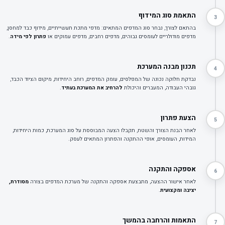
התאמת סוג המידוף
3
בהתאם לצורך, נבחר סוג המדפים המתאים: מדפי מתכת תעשייתיים, מידוף כבד למחסן,
מדפים מודולריים לעומסים גבוהים, מדפים רחבים, מדפים עמוקים או
פתרון לפי מידה
.
תכנון מבנה המערכת
4
נבדקת חלוקה נכונה של המפלסים, עומק המדפים, רוחב היחידות, מיקום הציוד הכבד,
גובהי העבודה, המעברים והיכולת
להרחיב את המערכת בעתיד
.
הצעת פתרון
5
לאחר הבנת הצורך והשטח, תקבלו הצעה המבוססת על סוג המערכת, כמות היחידות,
המידות, העומסים, אופי ההתקנה והפתרון המתאים לעסק.
אספקה והתקנה
6
לאחר אישור ההצעה, מתבצעת אספקה והתקנה של מערכת המדפים בצורה
מסודרת,
יציבה ומקצועית
.
התאמות והרחבה בהמשך
7