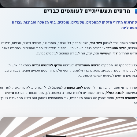
מדפים תעשייתיים לעומסים כבדים
פתרונות מידוף חזקים למחסנים, מפעלים, מוסכים, בתי מלאכה וסביבות עבודה
תפעוליות
כאשר העסק צריך לאחסן
ציוד כבד
, חלקי מתכת, כלי עבודה, חומרי גלם, ארגזים גדולים, תבניות, רכיבים
טכניים,
מלאי תעשייתי
או סחורה בנפח משמעותי — מדפים רגילים לא תמיד מספיקים. במקרים כאלה
נדרש פתרון
מידוף תעשייתי
חזק, יציב, נוח לעבודה ומותאם לעומסים בפועל.
בלוגיסטי מדף אנו מספקים
מדפים תעשייתיים
ומערכות
מידוף לעומסים כבדים
בהתאמה אישית
לעסקים, מחסנים, מפעלים, מוסכים, בתי מלאכה, מחסני חלפים, מחסנים טכניים וסביבות עבודה שבהן
המדפים נדרשים לשימוש יומיומי אינטנסיבי.
פתרון מידוף תעשייתי נכון צריך להתאים
לסוג הסחורה
, למשקל, לגודל הפריטים, לאופן הגישה, לתדירות
השימוש,
לגובה החלל
, לרוחב המעברים ולצורת העבודה בשטח. לכן, לפני שבוחרים מערכת
מדפים
לעומסים כבדים
, חשוב להבין מה באמת מאחסנים, איך משתמשים במחסן ומה נדרש מהמערכת לאורך
זמן.