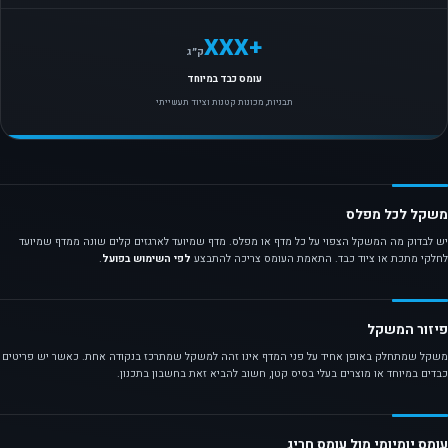
+XXX
ק״ג
עומס כבד במיוחד
תבניות, מכונות קטנות וציוד תעשייתי
משקל לכל מפלס
יש לבדוק מה המשקל הצפוי על כל מדף או מפלס. מדף שמיועד לארגזים קלים שונה ממדף שמיועד
לחלקי מתכת או ציוד כבד. התאמת העומס צריכה להתבצע
לפי השימוש בפועל
.
פיזור המשקל
משקל שמתחלק באופן אחיד על פני המדף אינו זהה למשקל שמתרכז בנקודה אחת. כאשר יש פריטים
כבדים במיוחד או מוצרים בעלי בסיס קטן, חשוב להביא זאת בחשבון בתכנון.
עומס יומיומי מול עומס חריג