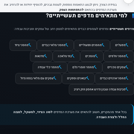
במידת הצורך, ניתן לבצע התאמות נוספות, לשנות גבהים, להוסיף יחידות או להרחיב את
מערכת המדפים בהתאם
להתפתחות העסק
.
למי מתאימים מדפים תעשייתיים?
מדפים תעשייתיים
ומדפים לעומסים כבדים מתאימים למגוון רחב של עסקים וסביבות עבודה:
מפעלים
מחסנים תפעוליים
מחסני מלאי כבדים
מחסני ציוד
מחסני חלפים
מוסכים
בתי מלאכה
סדנאות
עסקים טכניים
מחסני חומרי גלם
מחסני כלי עבודה
מחסני ארגזים כבדים
יבואנים וספקים
עסקים עם מלאי בנפח גדול
סביבות עבודה שבהן נדרש אחסון חזק ויציב
בכל אחד מהמקרים, חשוב להתאים את מערכת המדפים
לסוג הציוד, למשקל, למבנה
החלל ולצורת העבודה
.