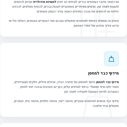
גם כאשר מדובר בעומסים כבדים, לעיתים יש יתרון
למערכת מודולרית
שניתן להתאים
ולשנות לאורך זמן. מדפים מודולריים מאפשרים לשנות גבהים, להוסיף מפלסים, להרחיב
יחידות או להתאים את מבנה המדפים כאשר צורכי העסק משתנים.
פתרון זה מתאים במיוחד למחסנים ומפעלים שבהם סוגי המוצרים משתנים, המלאי גדל או
נדרש סידור מחדש של אזורי האחסון.
מידוף כבד למחסן
מידוף כבד למחסן
מיועד לאחסון של סחורה כבדה, ארגזים גדולים, חלקים תעשייתיים,
חומרי גלם וציוד תפעולי. בניגוד למדפים קלים, כאן יש חשיבות גבוהה יותר לחוזק
המערכת, לפיזור המשקל ולעמידה לאורך זמן.
מידוף כבד מתאים למחסנים עסקיים, מחסני ייצור, מחסני חלפים, מחסני ציוד, מוסכים,
מפעלים ובתי מלאכה.