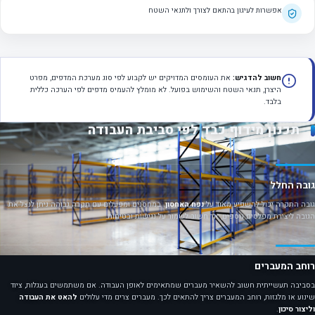
אפשרות לעיגון בהתאם לצורך ולתנאי השטח
חשוב להדגיש:
את העומסים המדויקים יש לקבוע לפי סוג מערכת המדפים, מפרט
היצרן, תנאי השטח והשימוש בפועל. לא מומלץ להעמיס מדפים לפי הערכה כללית
בלבד.
תכנון מידוף כבד לפי סביבת העבודה
גובה החלל
גובה התקרה יכול להשפיע מאוד על
נפח האחסון
. במחסנים ומפעלים עם תקרה גבוהה ניתן לנצל את
הגובה ליצירת מפלסים נוספים, אך חשוב לשמור על נגישות ובטיחות.
רוחב המעברים
בסביבה תעשייתית חשוב להשאיר מעברים שמתאימים לאופן העבודה. אם משתמשים בעגלות, ציוד
שינוע או מלגזות, רוחב המעברים צריך להתאים לכך. מעברים צרים מדי עלולים
להאט את העבודה
וליצור סיכון
.