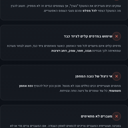
עסקים רבים מעריכים את המשקל "בערך", אך בעומסים כבדים זה לא מספיק. חשוב להבין
מה המשקל הצפוי
לכל מפלס
ומהם מצבי העומס האפשריים.
שימוש במדפים קלים לציוד כבד
מדפים קלים אינם מיועדים לכל סוגי האחסון. כאשר מאחסנים ציוד כבד, חשוב לבחור מערכת
שמתאימה לכך מבחינת
מבנה, חומר, עומק, רוחב ויציבות
.
אי ניצול של גובה המחסן
מחסנים תעשייתיים רבים כוללים גובה לא מנוצל. תכנון נכון יכול להוסיף
נפח אחסון
משמעותי
, כל עוד שומרים על גישה נוחה ובטיחות.
מעברים לא מתאימים
בסביבה תעשייתית המעברים צריכים להתאים לאופן העבודה. אם המעברים צרים מדי או לא