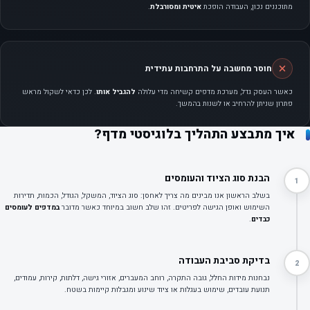
מתוכננים נכון, העבודה הופכת
איטית ומסורבלת
.
חוסר מחשבה על התרחבות עתידית
כאשר העסק גדל, מערכת מדפים קשיחה מדי עלולה
להגביל אותו
. לכן כדאי לשקול מראש
פתרון שניתן להרחיב או לשנות בהמשך.
איך מתבצע התהליך בלוגיסטי מדף?
הבנת סוג הציוד והעומסים
1
בשלב הראשון אנו מבינים מה צריך לאחסן: סוג הציוד, המשקל, הגודל, הכמות, תדירות
השימוש ואופן הגישה לפריטים. זהו שלב חשוב במיוחד כאשר מדובר
במדפים לעומסים
כבדים
.
בדיקת סביבת העבודה
2
נבחנות מידות החלל, גובה התקרה, רוחב המעברים, אזורי גישה, דלתות, קירות, עמודים,
תנועת עובדים, שימוש בעגלות או ציוד שינוע ומגבלות קיימות בשטח.