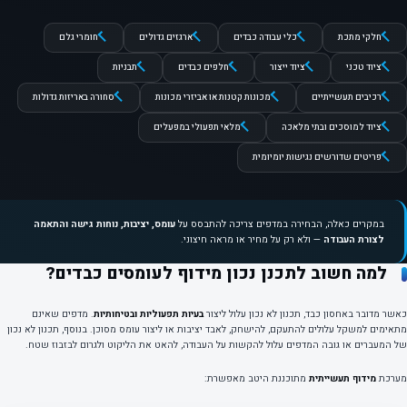
חלקי מתכת
כלי עבודה כבדים
ארגזים גדולים
חומרי גלם
ציוד טכני
ציוד ייצור
חלפים כבדים
תבניות
רכיבים תעשייתיים
מכונות קטנות או אביזרי מכונות
סחורה באריזות גדולות
ציוד למוסכים ובתי מלאכה
מלאי תפעולי במפעלים
פריטים שדורשים נגישות יומיומית
במקרים כאלה, הבחירה במדפים צריכה להתבסס על
עומס, יציבות, נוחות גישה והתאמה
לצורת העבודה
— ולא רק על מחיר או מראה חיצוני.
למה חשוב לתכנן נכון מידוף לעומסים כבדים?
כאשר מדובר באחסון כבד, תכנון לא נכון עלול ליצור
בעיות תפעוליות ובטיחותיות
. מדפים שאינם
מתאימים למשקל עלולים להתעקם, להישחק, לאבד יציבות או ליצור עומס מסוכן. בנוסף, תכנון לא נכון
של המעברים או גובה המדפים עלול להקשות על העבודה, להאט את הליקוט ולגרום לבזבוז שטח.
מערכת
מידוף תעשייתית
מתוכננת היטב מאפשרת: