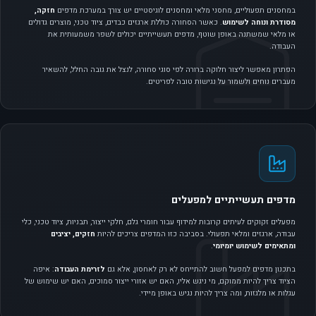
במחסנים תפעוליים, מחסני מלאי ומחסנים לוגיסטיים יש צורך במערכת מדפים
חזקה,
מסודרת ונוחה לשימוש
. כאשר הסחורה כוללת ארגזים כבדים, ציוד טכני, מוצרים גדולים
או מלאי שמשתנה באופן שוטף, מדפים תעשייתיים יכולים לשפר משמעותית את
העבודה.
הפתרון מאפשר ליצור חלוקה ברורה לפי סוגי סחורה, לנצל את גובה החלל, להשאיר
מעברים נוחים ולשמור על נגישות טובה לפריטים.
מדפים תעשייתיים למפעלים
מפעלים זקוקים לעיתים קרובות למידוף עבור חומרי גלם, חלקי ייצור, תבניות, ציוד טכני, כלי
עבודה, ארגזים ומלאי תפעולי. בסביבה כזו המדפים צריכים להיות
חזקים, יציבים
ומתאימים לשימוש יומיומי
.
בתכנון מדפים למפעל חשוב להתייחס לא רק לאחסון, אלא גם
לזרימת העבודה
: איפה
הציוד צריך להיות ממוקם, מי ניגש אליו, האם יש אזורי ייצור סמוכים, האם יש שימוש של
עגלות או מלגזות, ומה צריך להיות נגיש באופן מיידי.