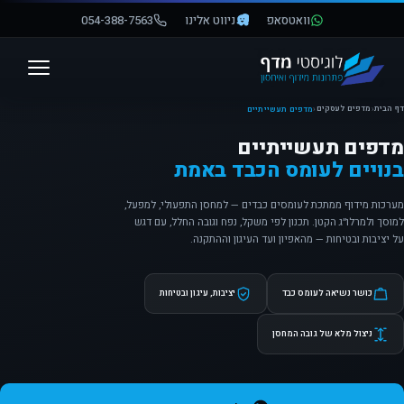
וואטסאפ
ניווט אלינו
054-388-7563
פתח סרגל נגישות
דף הבית
מדפים לעסקים
‹
‹
מדפים תעשייתיים
מדפים תעשייתיים
בנויים לעומס הכבד באמת
מערכות מידוף ממתכת לעומסים כבדים — למחסן התפעולי, למפעל,
למוסך ולמרלו״ג הקטן. תכנון לפי משקל, נפח וגובה החלל, עם דגש
על יציבות ובטיחות — מהאפיון ועד העיגון וההתקנה.
כושר נשיאה לעומס כבד
יציבות, עיגון ובטיחות
ניצול מלא של גובה המחסן