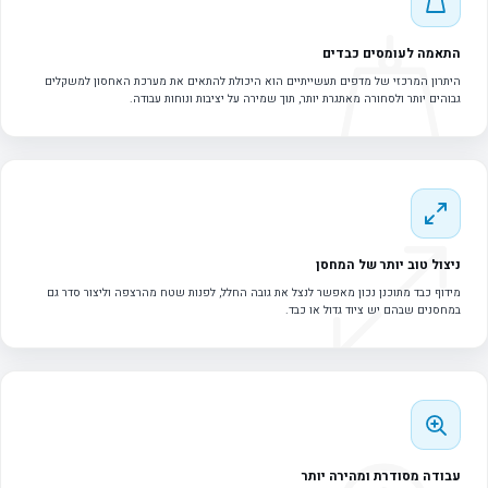
התאמה לעומסים כבדים
היתרון המרכזי של מדפים תעשייתיים הוא היכולת להתאים את מערכת האחסון למשקלים
גבוהים יותר ולסחורה מאתגרת יותר, תוך שמירה על יציבות ונוחות עבודה.
ניצול טוב יותר של המחסן
מידוף כבד מתוכנן נכון מאפשר לנצל את גובה החלל, לפנות שטח מהרצפה וליצור סדר גם
במחסנים שבהם יש ציוד גדול או כבד.
עבודה מסודרת ומהירה יותר