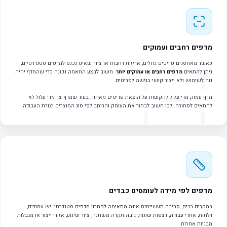
מדפים רחבים ועמוקים
כאשר מאחסנים פריטים גדולים, אריזות רחבות או ציוד שאינו נכנס למדפים סטנדרטיים,
ניתן להתאים
מדפים רחבים או עמוקים יותר
. חשוב לבצע התאמה נכונה כדי שהמדף יהיה
נוח לשימוש ולא ייצור קושי בגישה לפריטים.
מדף עמוק מדי עלול להקשות על הוצאת פריטים מאחור, בעוד שמדף צר מדי עלול לא
להתאים לסחורה. לכן חשוב לבחור את העומק והרוחב לפי סוג המוצרים וצורת העבודה.
מדפים לפי מידה לעומסים כבדים
במקרים רבים, סביבה תעשייתית אינה מתאימה לפתרון מדפים סטנדרטי. יש עמודים,
דלתות, אזורי עבודה, רצפות שונות, גובה תקרה משתנה, ציוד שינוע, אזורי ייצור או מגבלות
מבניות אחרות.