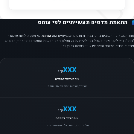
התאמת מדפים תעשייתיים לפי עומס
אחד הנושאים החשובים ביותר בבחירת מדפים תעשייתיים הוא
העומס
. לא מספיק לדעת שהמדף
"חזק"; צריך להבין איזה משקל צפוי להיות על כל מפלס, האם המשקל מתפזר באופן אחיד, האם יש
פריטים כבדים במיוחד, והאם יש שינוי בעומס לאורך זמן.
XXX
ק״ג
עומס בינוני למפלס
ארגזים, אריזות וציוד תפעולי שוטף
XXX
ק״ג
עומס כבד למפלס
חלקי מתכת, חומרי גלם וחלפים כבדים