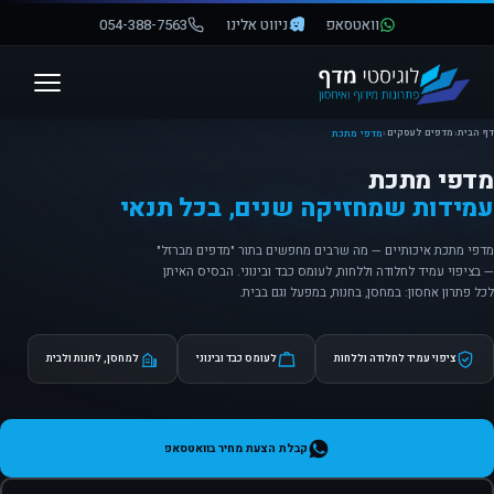
וואטסאפ
ניווט אלינו
054-388-7563
פתח סרגל נגישות
דף הבית
מדפים לעסקים
‹
‹
מדפי מתכת
מדפי מתכת
עמידות שמחזיקה שנים, בכל תנאי
מדפי מתכת איכותיים — מה שרבים מחפשים בתור "מדפים מברזל"
— בציפוי עמיד לחלודה וללחות, לעומס כבד ובינוני. הבסיס האיתן
לכל פתרון אחסון: במחסן, בחנות, במפעל וגם בבית.
ציפוי עמיד לחלודה וללחות
לעומס כבד ובינוני
למחסן, לחנות ולבית
קבלת הצעת מחיר בוואטסאפ