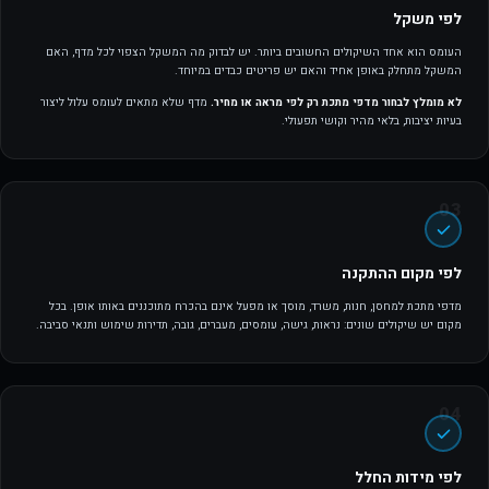
לפי משקל
העומס הוא אחד השיקולים החשובים ביותר. יש לבדוק מה המשקל הצפוי לכל מדף, האם
המשקל מתחלק באופן אחיד והאם יש פריטים כבדים במיוחד.
לא מומלץ לבחור מדפי מתכת רק לפי מראה או מחיר.
מדף שלא מתאים לעומס עלול ליצור
בעיות יציבות, בלאי מהיר וקושי תפעולי.
לפי מקום ההתקנה
מדפי מתכת למחסן, חנות, משרד, מוסך או מפעל אינם בהכרח מתוכננים באותו אופן. בכל
מקום יש שיקולים שונים: נראות, גישה, עומסים, מעברים, גובה, תדירות שימוש ותנאי סביבה.
לפי מידות החלל