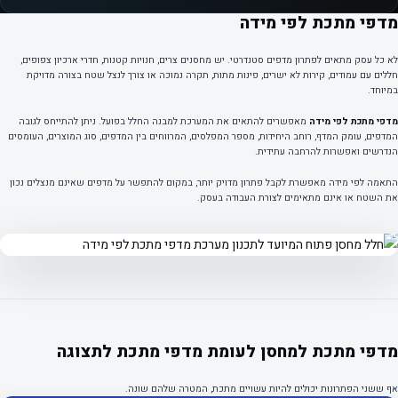
מדפי מתכת לפי מידה
לא כל עסק מתאים לפתרון מדפים סטנדרטי. יש מחסנים צרים, חנויות קטנות, חדרי ארכיון צפופים,
חללים עם עמודים, קירות לא ישרים, פינות מתות, תקרה נמוכה או צורך לנצל שטח בצורה מדויקת
במיוחד.
מדפי מתכת לפי מידה
מאפשרים להתאים את המערכת למבנה החלל בפועל. ניתן להתייחס לגובה
המדפים, עומק המדף, רוחב היחידות, מספר המפלסים, המרווחים בין המדפים, סוג המוצרים, העומסים
הנדרשים ואפשרות להרחבה עתידית.
התאמה לפי מידה מאפשרת לקבל פתרון מדויק יותר, במקום להתפשר על מדפים שאינם מנצלים נכון
את השטח או אינם מתאימים לצורת העבודה בעסק.
מדפי מתכת למחסן לעומת מדפי מתכת לתצוגה
אף ששני הפתרונות יכולים להיות עשויים מתכת, המטרה שלהם שונה.