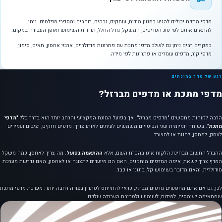
מדפי מתכת יכולים להגיע במגוון מידות, עומקים, גבהים, רוחבים ומספרי מפלסים. ניתן
להתאים אותם לפי סוג הפריטים, המשקל, גודל החלל, תדירות השימוש ואופן העבודה במקום.
במקרים רבים ניתן גם לשלב מדפי מתכת עם פתרונות מודולריים, ארגזי אחסון, תאים, סימון,
מדפי קיר, מדפים עומדים או פתרונות לפי מידה.
רגע של סדר במונחים
מדפי מתכת או מדפים מברזל?
הרבה לקוחות מחפשים "מדפים מברזל", אך בפועל המונח המקצועי והרחב יותר הוא בדרך כלל
"מדפי
מתכת"
. בשיחה יומיומית שני הביטויים משמשים לעיתים לאותו צורך: מדפים חזקים, יציבים ועמידים
לעסק, למחסן, לחנות או למשרד.
ההבדל החשוב מבחינת הלקוח אינו בהכרח השם, אלא
ההתאמה בפועל
: מה צריך לאחסן, כמה משקל
המדף צריך לשאת, איפה המדפים מותקנים, האם הם מיועדים לתצוגה או לאחסון, האם נדרשת מערכת
מודולרית, והאם מדובר בשימוש קל, בינוני או כבד.
לכן, גם אם אתם מחפשים מדפים מברזל, כדאי להתייחס לפתרון בצורה רחבה יותר: מערכת מדפי מתכת
שמתאימה לעומסים, למידות, לשימוש ולסביבת העבודה שלכם.