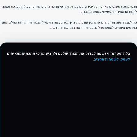
מדפי מתכת פשוטים לאחסון קל יהיו שונים במחיר ממדפי מתכת חזקים למחסן פעיל, ממערכת תצוגה
לחנות או ממידוף תעשייתי לעומסים כבדים.
כדי לקבל הצעה מדויקת, כדאי להבין קודם מה צריך לאחסן, מה המשקל הצפוי, מהן מידות החלל, האם
המדפים מיועדים למחסן או לתצוגה, ומהי רמת הגמישות הנדרשת.
בלוגיסטי מדף נשמח לבדוק את הצורך שלכם ולהציע מדפי מתכת שמתאימים
לעסק, לשטח ולתקציב
.