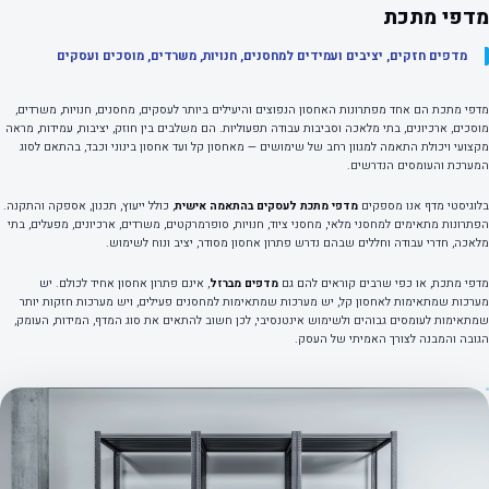
מדפי מתכת
מדפים חזקים, יציבים ועמידים למחסנים, חנויות, משרדים, מוסכים ועסקים
מדפי מתכת הם אחד מפתרונות האחסון הנפוצים והיעילים ביותר לעסקים, מחסנים, חנויות, משרדים,
מוסכים, ארכיונים, בתי מלאכה וסביבות עבודה תפעוליות. הם משלבים בין חוזק, יציבות, עמידות, מראה
מקצועי ויכולת התאמה למגוון רחב של שימושים — מאחסון קל ועד אחסון בינוני וכבד, בהתאם לסוג
המערכת והעומסים הנדרשים.
בלוגיסטי מדף אנו מספקים
מדפי מתכת לעסקים בהתאמה אישית
, כולל ייעוץ, תכנון, אספקה והתקנה.
הפתרונות מתאימים למחסני מלאי, מחסני ציוד, חנויות, סופרמרקטים, משרדים, ארכיונים, מפעלים, בתי
מלאכה, חדרי עבודה וחללים שבהם נדרש פתרון אחסון מסודר, יציב ונוח לשימוש.
מדפי מתכת, או כפי שרבים קוראים להם גם
מדפים מברזל
, אינם פתרון אחסון אחיד לכולם. יש
מערכות שמתאימות לאחסון קל, יש מערכות שמתאימות למחסנים פעילים, ויש מערכות חזקות יותר
שמתאימות לעומסים גבוהים ולשימוש אינטנסיבי, לכן חשוב להתאים את סוג המדף, המידות, העומק,
הגובה והמבנה לצורך האמיתי של העסק.