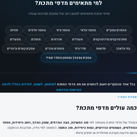
למי מתאימים מדפי מתכת?
מדפי מתכת מתאימים למגוון רחב של עסקים וסביבות עבודה:
מחסנים עסקיים
מחסני מלאי
מחסני ציוד
מחסני חלפים
חנויות
סופרמרקטים ומינימרקטים
משרדים
ארכיונים
מוסכים
מפעלים
בתי מלאכה
סדנאות
חדרי ציוד
מחסנים טכניים
עסקים קטנים ובינוניים
עסקים עם צורך באחסון מסודר ועמיד
בכל אחד מהמקרים חשוב להתאים את סוג מדפי המתכת
לשימוש, לעומס, למידות החלל ולרמת
הנגישות הנדרשת
.
שאלת המחיר
כמה עולים מדפי מתכת?
המחיר של מדפי מתכת משתנה לפי
סוג המערכת, גובה המדפים, עומק המדף, רוחב היחידות, מספר
המפלסים, העומסים הנדרשים, כמות היחידות, סוג החומר
, התאמה לפי מידה, מורכבות ההתקנה
והאם נדרשת מערכת מודולרית או פתרון מיוחד.