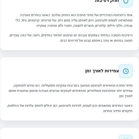
חוזק ויציבות
אחד היתרונות המרכזיים של מדפי מתכת הוא החוזק שלהם. כאשר בוחרים מערכת
שמתאימה לעומס ולשימוש, ניתן לאחסן עליה מגוון רחב של פריטים: קרטונים, ציוד, כלי
עבודה, חלקי חילוף, קלסרים, מוצרים לתצוגה, חומרי גלם וסחורה עסקית.
היציבות חשובה במיוחד בעסקים שבהם יש שימוש יומיומי במדפים, גישה של כמה עובדים,
תנועה במחסן או צורך באחסון קבוע של פריטים רבים.
עמידות לאורך זמן
מדפי מתכת מתאימים לשימוש ממושך בסביבות עסקיות ותפעוליות. הם נוחים לתחזוקה,
עמידים יותר מפתרונות מאולתרים, ומתאימים לעסקים שרוצים מערכת אחסון שתשרת אותם
לאורך זמן.
כאשר המדפים מותאמים נכון לעומס, למידות ולשימוש, הם יכולים לחסוך עלויות של החלפות,
תיקונים וסידור מחדש.