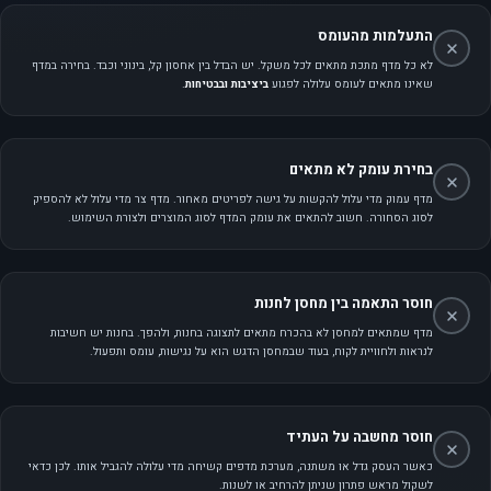
התעלמות מהעומס
לא כל מדף מתכת מתאים לכל משקל. יש הבדל בין אחסון קל, בינוני וכבד. בחירה במדף
שאינו מתאים לעומס עלולה לפגוע
ביציבות ובבטיחות
.
בחירת עומק לא מתאים
מדף עמוק מדי עלול להקשות על גישה לפריטים מאחור. מדף צר מדי עלול לא להספיק
לסוג הסחורה. חשוב להתאים את עומק המדף לסוג המוצרים ולצורת השימוש.
חוסר התאמה בין מחסן לחנות
מדף שמתאים למחסן לא בהכרח מתאים לתצוגה בחנות, ולהפך. בחנות יש חשיבות
לנראות ולחוויית לקוח, בעוד שבמחסן הדגש הוא על נגישות, עומס ותפעול.
חוסר מחשבה על העתיד
כאשר העסק גדל או משתנה, מערכת מדפים קשיחה מדי עלולה להגביל אותו. לכן כדאי
לשקול מראש פתרון שניתן להרחיב או לשנות.