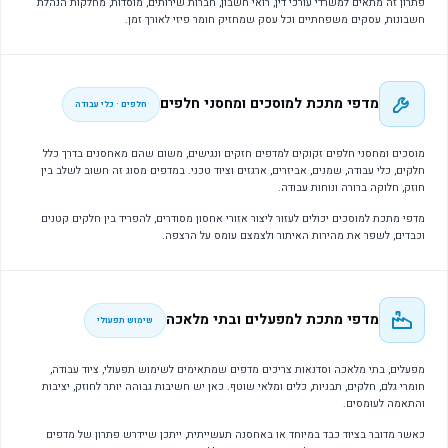
פתרון זה מתאים למשרדי עורכי דין, רואי חשבון, חברות שירותים, מוסדות, מחלקות הנהלת
חשבונות, עסקים משפחתיים וכל עסק שמחזיק חומר פיזי לאורך זמן.
מדפי מתכת למוסכים ומחסני חלפים
חלפים · כלי עבודה
מוסכים ומחסני חלפים זקוקים למדפים חזקים ונגישים, משום שהם מאחסנים בדרך כלל
חלקים, כלי עבודה, שמנים, אביזרים, ארגזים וציוד טכני. במדפים מסוג זה חשוב לשלב בין
חוזק, חלוקה ברורה ונוחות עבודה.
מדפי מתכת למוסכים יכולים לעזור ליצור אזורי אחסון מסודרים, להפריד בין חלקים קטנים
וכבדים, לשפר את מהירות האיתור ולצמצם עומס על הרצפה.
מדפי מתכת למפעלים ובתי מלאכה
שימוש תפעולי
מפעלים, בתי מלאכה וסדנאות צריכים מדפים שמתאימים לשימוש תפעולי, ציוד עבודה,
חומרי גלם, חלקים, תבניות, כלים ומלאי שוטף. כאן יש חשיבות גבוהה יותר לחוזק, יציבות
והתאמה לעומסים.
כאשר מדובר בציוד כבד במיוחד או באחסנה תעשייתית, ייתכן שיידרש פתרון של מדפים