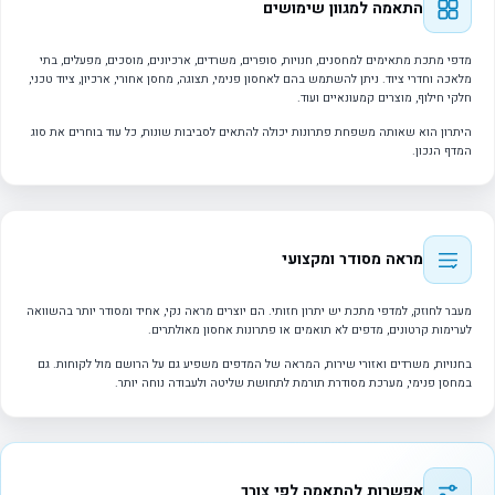
התאמה למגוון שימושים
מדפי מתכת מתאימים למחסנים, חנויות, סופרים, משרדים, ארכיונים, מוסכים, מפעלים, בתי
מלאכה וחדרי ציוד. ניתן להשתמש בהם לאחסון פנימי, תצוגה, מחסן אחורי, ארכיון, ציוד טכני,
חלקי חילוף, מוצרים קמעונאיים ועוד.
היתרון הוא שאותה משפחת פתרונות יכולה להתאים לסביבות שונות, כל עוד בוחרים את סוג
המדף הנכון.
מראה מסודר ומקצועי
מעבר לחוזק, למדפי מתכת יש יתרון חזותי. הם יוצרים מראה נקי, אחיד ומסודר יותר בהשוואה
לערימות קרטונים, מדפים לא תואמים או פתרונות אחסון מאולתרים.
בחנויות, משרדים ואזורי שירות, המראה של המדפים משפיע גם על הרושם מול לקוחות. גם
במחסן פנימי, מערכת מסודרת תורמת לתחושת שליטה ולעבודה נוחה יותר.
אפשרות להתאמה לפי צורך