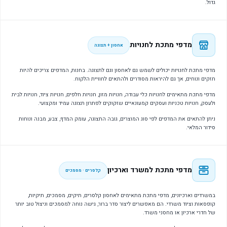
גדול.
מדפי מתכת לחנויות
אחסון + תצוגה
מדפי מתכת לחנויות יכולים לשמש גם לאחסון וגם לתצוגה. בחנות, המדפים צריכים להיות
חזקים ונוחים, אך גם להיראות מסודרים ולהתאים לחוויית הלקוח.
מדפי מתכת מתאימים לחנויות כלי עבודה, חנויות מזון, חנויות חלפים, חנויות ציוד, חנויות לבית
ולעסק, חנויות טכניות ועסקים קמעונאיים שזקוקים לפתרון תצוגה עמיד ומקצועי.
ניתן להתאים את המדפים לפי סוג המוצרים, גובה התצוגה, עומק המדף, צבע, מבנה ונוחות
סידור המלאי.
מדפי מתכת למשרד וארכיון
קלסרים · מסמכים
במשרדים וארכיונים, מדפי מתכת מתאימים לאחסון קלסרים, תיקים, מסמכים, תיקיות,
קופסאות וציוד משרדי. הם מאפשרים ליצור סדר ברור, גישה נוחה למסמכים וניצול טוב יותר
של חדרי ארכיון או מחסני משרד.