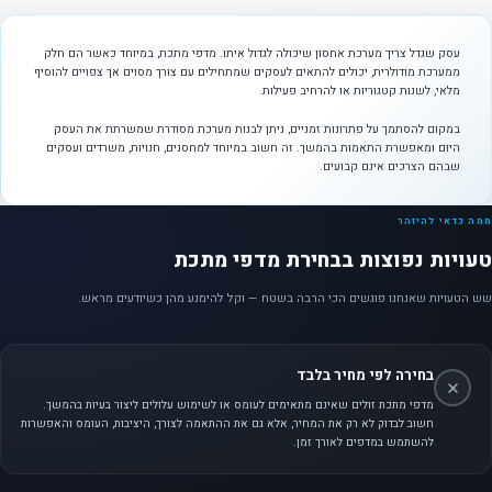
עסק שגדל צריך מערכת אחסון שיכולה לגדול איתו. מדפי מתכת, במיוחד כאשר הם חלק
ממערכת מודולרית, יכולים להתאים לעסקים שמתחילים עם צורך מסוים אך צפויים להוסיף
מלאי, לשנות קטגוריות או להרחיב פעילות.
במקום להסתמך על פתרונות זמניים, ניתן לבנות מערכת מסודרת שמשרתת את העסק
היום ומאפשרת התאמות בהמשך. זה חשוב במיוחד למחסנים, חנויות, משרדים ועסקים
שבהם הצרכים אינם קבועים.
ממה כדאי להיזהר
טעויות נפוצות בבחירת מדפי מתכת
שש הטעויות שאנחנו פוגשים הכי הרבה בשטח — וקל להימנע מהן כשיודעים מראש.
בחירה לפי מחיר בלבד
מדפי מתכת זולים שאינם מתאימים לעומס או לשימוש עלולים ליצור בעיות בהמשך.
חשוב לבדוק לא רק את המחיר, אלא גם את ההתאמה לצורך, היציבות, העומס והאפשרות
להשתמש במדפים לאורך זמן.