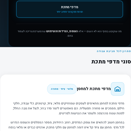
מדפי מתכת
המונח המקצועי והרחב יותר
מה שקובע בסוף הוא לא השם — אלא
העומס, המידות והשימוש
שהמערכת צריכה לעמוד
בהם.
פתרון לכל סביבת עבודה
סוגי מדפי מתכת
מדפי מתכת למחסן
מלאי · ציוד · סחורה
מדפי מתכת למחסן מתאימים לעסקים שמחזיקים מלאי, ציוד, קרטונים, כלי עבודה, חלקי
חילוף, מסמכים או סחורה תפעולית. הם מאפשרים ליצור סדר ברור, לנצל את גובה החלל,
לפנות שטח מהרצפה ולשפר את הנגישות לפריטים.
במחסן חשוב להתאים את עומק המדפים, רוחב היחידות, מספר המפלסים והעומס הנדרש
לכל מדף. מחסן עם ציוד קל אינו דומה למחסן עם חלקי מתכת, ארגזים כבדים או מלאי בנפח