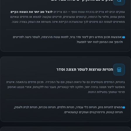
עסקים רבים לא צריכים בהכרח שטח נוסף — הם צריכים
לנצל טוב יותר את השטח הקיים
.
מחסן עמוס, מלאי על הרצפה, קרטונים שנערמים, פריטים שקשה למצוא או מדפים שאינם
מתאימים לעומס הם סימנים לכך שהמערכת הקיימת אינה משרתת את העסק בצורה טובה.
באמצעות תכנון מחדש ניתן ליצור סדר ברור, לפנות שטח מהרצפה, לשפר גישה לפריטים
ולהפוך את המחסן לנוח יותר לתפעול.
חנויות שרוצות לשפר תצוגה וסדר
בחנויות, המדפים משפיעים גם על נראות העסק וגם על המכירה. תכנון מדפים בהתאמה אישית
מאפשר ליצור תצוגה ברורה יותר, חלוקה לפי קטגוריות, מעבר נוח ללקוחות, אזורי מבצע ואחסון
פנימי שתומך בפעילות החנות.
מתאים לחנויות מזון, חנויות כלי עבודה, חנויות חלפים, חנויות טכניות, חנויות לבית ולעסק,
חנויות קטנות, מינימרקטים ועסקים קמעונאיים.