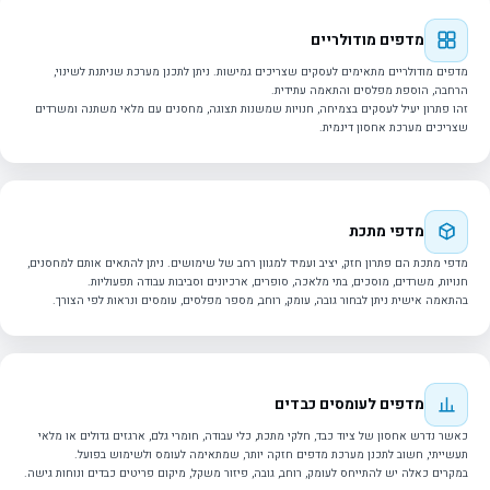
מדפים מודולריים
מדפים מודולריים מתאימים לעסקים שצריכים גמישות. ניתן לתכנן מערכת שניתנת לשינוי,
הרחבה, הוספת מפלסים והתאמה עתידית.
זהו פתרון יעיל לעסקים בצמיחה, חנויות שמשנות תצוגה, מחסנים עם מלאי משתנה ומשרדים
שצריכים מערכת אחסון דינמית.
מדפי מתכת
מדפי מתכת הם פתרון חזק, יציב ועמיד למגוון רחב של שימושים. ניתן להתאים אותם למחסנים,
חנויות, משרדים, מוסכים, בתי מלאכה, סופרים, ארכיונים וסביבות עבודה תפעוליות.
בהתאמה אישית ניתן לבחור גובה, עומק, רוחב, מספר מפלסים, עומסים ונראות לפי הצורך.
מדפים לעומסים כבדים
כאשר נדרש אחסון של ציוד כבד, חלקי מתכת, כלי עבודה, חומרי גלם, ארגזים גדולים או מלאי
תעשייתי, חשוב לתכנן מערכת מדפים חזקה יותר, שמתאימה לעומס ולשימוש בפועל.
במקרים כאלה יש להתייחס לעומק, רוחב, גובה, פיזור משקל, מיקום פריטים כבדים ונוחות גישה.