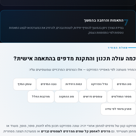
7
התאמות והרחבה בהמשך
במידת הצורך ניתן בהמשך להוסיף יחידות, לשנות גבהים, להרחיב את המערכת או לבצע התאמות
נוספות לפי התפתחות העסק.
שאלת המחיר
כמה עולה תכנון והתקנת מדפים בהתאמה אישית?
המחיר משתנה לפי מאפייני הפרויקט — אלו הגורמים המרכזיים שמשפיעים עליו:
סוג המדפים
גודל הפרויקט
כמות היחידות
גובה המדפים
עומק המדף
מספר המפלסים
עומסים נדרשים
סוג ההתקנה
מורכבות החלל
פתרון מיוחד לפי מידה
פרויקט קטן של מדפים למחסן אחורי יהיה שונה מפרויקט תכנון מלא לחנות, סופר, מוסך, משרד או
מחסן תעשייתי. גם
מדפים לאחסון קל שונים ממדפים לעומסים כבדים
או ממערכת תצוגה מסחרית.