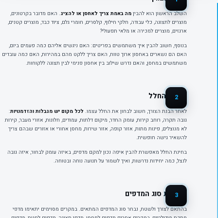
השלב הראשון הוא להבין
מה באמת צריך לאחסן או להציג
. האם מדובר בקרטונים,
מוצרים לתצוגה, כלי עבודה, חלקי חילוף, קלסרים, חומרי גלם, ציוד כבד, מוצרים קטנים,
ארגזים, מוצרים למכירה או מלאי תפעולי?
בנוסף, חשוב להבין איך משתמשים בפריטים: האם ניגשים אליהם כמה פעמים ביום,
האם הם נשארים באחסון ארוך טווח, האם צריך ללקט מהם במהירות, האם כמה עובדים
משתמשים במחסן, והאם נדרש שילוב בין אחסון פנימי לבין תצוגה ללקוחות.
בחינת החלל
2
לאחר הבנת הצורך, חשוב לבחון את החלל עצמו.
לכל מקום יש מגבלות והזדמנויות
:
גובה תקרה, רוחב קירות, עומק החדר, מיקום דלתות, עמודים, חלונות, אזורי מעבר, קירות
לא מנוצלים, פינות מתות, אזור קופה, אזור שירות, מחסן אחורי או אזורים שבהם צריך
להשאיר גישה חופשית.
בחינת החלל מאפשרת להבין איפה נכון למקם מדפים, באיזה עומק לבחור, איזה גובה
לנצל, כמה יחידות נדרשות, ואיך לשמור על תנועה נוחה ובטוחה.
התאמת סוג המדפים
3
בהתאם לצורך ולשטח, נבחר סוג המדפים המתאים. במקרים מסוימים יתאימו מדפי
מתכת מודולריים, במקרים אחרים מדפים למחסן, מדפי תצוגה, מדפים לחנות, מדפים