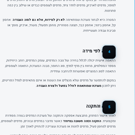
לסופר, מדפים לארכיון, מדפים לחדר ציוד, מדפים לעומסים כבדים או שילוב בין כמה
פתרונות.
המטרה היא לבחור מערכת שמתאימה
לא רק למידות, אלא גם לסוג העבודה
: אחסון
קל, אחסון בינוני, אחסון כבד, תצוגה מסחרית, מחסן תפעולי, משרד, ארכיון, מוסך או
סביבת עבודה תעשייתית.
התאמה לפי מידה
4
התאמה אישית יכולה לכלול בחירה של גובה המדפים, עומק המדפים, רוחב היחידות,
מספר המפלסים, מרווח בין מדף למדף, סוג החומר, מבנה המערכת, התאמה לעומסים,
התאמה לסוג המוצרים ואפשרות להרחבה עתידית.
במקום להתפשר על מדפים שלא מנצלים את השטח או אינם מתאימים לגודל הפריטים,
ניתן לתכנן
מערכת שמותאמת לחלל בפועל ולצורת העבודה
.
אספקה והתקנה
5
לאחר אישור הפתרון, מתבצעת אספקה והתקנה של מערכת המדפים בצורה מסודרת
ומקצועית.
התקנה נכונה חשובה במיוחד
כאשר מדובר במדפים גבוהים, מדפים לעומסים,
מדפים למחסן פעיל, מדפים לחנות או מערכת שצריכה להחזיק לאורך זמן.