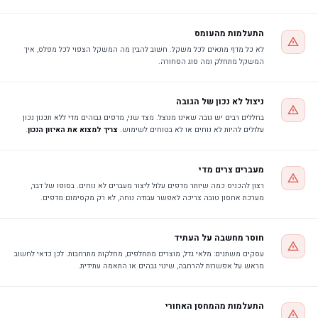
התעלמות מהעומס
לא כל מדף מתאים לכל משקל. חשוב להבין מה המשקל הצפוי לכל מפלס, איך
המשקל מתחלק ומה סוג הסחורה.
ניצול לא נכון של הגובה
בחללים רבים יש גובה שאינו מנוצל. מצד שני, מדפים גבוהים מדי ללא תכנון נכון
עלולים להיות לא נוחים או לא בטוחים לשימוש.
צריך למצוא את האיזון הנכון
.
מעברים צרים מדי
רצון להכניס כמה שיותר מדפים עלול ליצור מעברים לא נוחים. בסופו של דבר,
מערכת אחסון טובה צריכה לאפשר עבודה נוחה, לא רק מקסימום מדפים.
חוסר מחשבה על העתיד
עסקים משתנים: מלאי גדל, מוצרים מתחלפים, מחלקות מתרחבות. לכן כדאי לחשוב
מראש על אפשרות להרחבה, שינוי גבהים או התאמה עתידית.
התעלמות מהמחסן האחורי