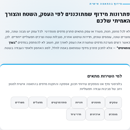
מידוף בהתאמה אישית
פתרונות מידוף שמתוכננים לפי העסק, השטח והצורך
האמיתי שלכם
לא לכל מחסן, חנות, משרד או עסק מתאים פתרון מדפים סטנדרטי. לכל עסק יש מבנה שונה, סוג
מוצרים שונה, עומסים שונים, תדירות שימוש אחרת, מגבלות שטח וצרכים תפעוליים ייחודיים. לכן,
כאשר רוצים מערכת מדפים שתשרת את העסק לאורך זמן, חשוב לא להסתפק במדפים
"בערך
מתאימים"
— אלא לתכנן פתרון מידוף שמותאם באמת לחלל, לסוג האחסון ולאופי העבודה בשטח.
למי השירות מתאים
בלוגיסטי מדף אנו מספקים שירותי תכנון, אספקה והתקנת מדפים בהתאמה אישית למגוון
רחב של סביבות עבודה תפעוליות:
עסקים
מחסנים
חנויות
סופרמרקטים
מפעלים
משרדים
מוסכים
ארכיונים
חדרי ציוד