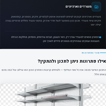
משרדים וארכיונים
משרדים וארכיונים זקוקים לעיתים לפתרונות אחסון לקלסרים, תיקים, מסמכים, קופסאות,
תיקיות וציוד משרדי. תכנון נכון מאפשר לנצל חדרי ארכיון, מחסני משרד וחללים פנימיים בצורה
יעילה יותר.
הפתרון מתאים למשרדי עורכי דין, רואי חשבון, חברות שירותים, מוסדות, מחלקות הנהלת
חשבונות ועסקים שמחזיקים מסמכים פיזיים לאורך זמן.
סוגי הפתרונות
אילו פתרונות ניתן לתכנן ולהתקין?
התכנון האישי מכסה את כל סוגי המידוף — ולעיתים קרובות הפתרון הנכון הוא שילוב של כמה מהם
באותו חלל: