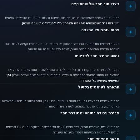
ניצול טוב יותר של שטח קיים
תכנון נכון מאפשר להשתמש בגובה, בקירות, בפינות ובאזורים שאינם מנוצלים. לעיתים
ניתן
להגדיל משמעותית את נפח האחסון בלי להגדיל את שטח העסק
.
פחות עומס על הרצפה
כאשר פריטים מונחים על הרצפה, המחסן או החנות נראים עמוסים וקשה לעבוד בהם.
מערכת מדפים מתאימה מפנה שטח, יוצרת סדר ומשפרת את הגישה.
גישה מהירה יותר לפריטים
כאשר לכל פריט יש מקום ברור, קל יותר למצוא אותו, להחזיר אותו למקום ולנהל את
המלאי. זה חשוב במיוחד במחסנים פעילים, מוסכים, חנויות וסביבות עבודה שבהן
זמן
החיפוש משפיע על העבודה
.
התאמה לעומסים בפועל
מדפים צריכים להתאים למשקל שהם נושאים. תכנון נכון עוזר לבחור מערכת שמתאימה
לאחסון קל, בינוני או כבד, בהתאם לסוג הציוד והסחורה.
סביבת עבודה בטוחה ומסודרת יותר
מדפים יציבים, מעברים נוחים, ציוד שאינו נערם על הרצפה וחלוקה נכונה של פריטים
יכולים לשפר את הבטיחות והסדר בסביבת העבודה.
מראה מקצועי יותר