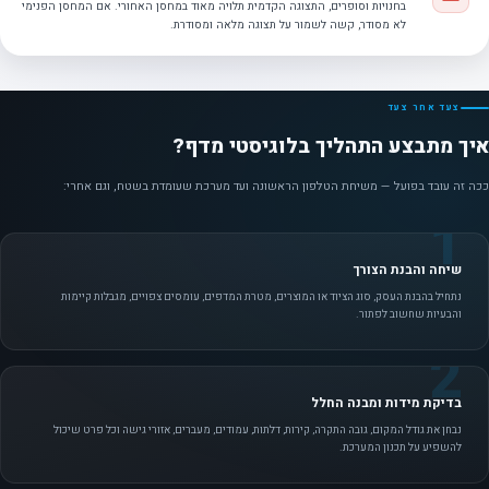
בחנויות וסופרים, התצוגה הקדמית תלויה מאוד במחסן האחורי. אם המחסן הפנימי
לא מסודר, קשה לשמור על תצוגה מלאה ומסודרת.
צעד אחר צעד
איך מתבצע התהליך בלוגיסטי מדף?
ככה זה עובד בפועל — משיחת הטלפון הראשונה ועד מערכת שעומדת בשטח, וגם אחרי:
1
שיחה והבנת הצורך
נתחיל בהבנת העסק, סוג הציוד או המוצרים, מטרת המדפים, עומסים צפויים, מגבלות קיימות
והבעיות שחשוב לפתור.
2
בדיקת מידות ומבנה החלל
נבחן את גודל המקום, גובה התקרה, קירות, דלתות, עמודים, מעברים, אזורי גישה וכל פרט שיכול
להשפיע על תכנון המערכת.