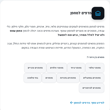
מדפים למחסן
מדפים למחסן מתאימים לעסקים שמחזיקים מלאי, ציוד, ארגזים, חומרי גלם, חלקי חילוף, כלי
עבודה, מסמכים או מוצרים לאחסון שוטף. מערכת מדפים נכונה יכולה להפוך
מחסן עמוס
ולא יעיל לחלל מסודר, נגיש ונוח לתפעול
.
הפתרון מתאים למחסנים קטנים, בינוניים וגדולים, וניתן להתאים אותו לפי מידות החלל, גובה
התקרה, סוג הסחורה, המשקל הנדרש, תדירות השימוש וצורת העבודה במקום.
מתאים בין היתר ל:
מחסני מלאי
מחסני ציוד
מחסני חלפים
מחסנים טכניים
מחסנים במפעלים
מחסנים בחנויות
מוסכים
בתי מלאכה
מחסנים לוגיסטיים
למידע נוסף: מדפים למחסן