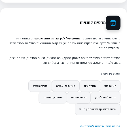
מדפים לחנויות
מדפים לחנויות צריכים לשלב בין
אחסון יעיל לבין תצוגה נוחה ואסתטית
. בחנות, המדף
משפיע על הדרך שבה הלקוח רואה את המוצר, על קלות ההתמצאות בחלל, על הסדר הכללי
ועל חוויית הקנייה.
במדפים לחנויות חשוב להתייחס לעומק המדף, גובה התצוגה, נראות המדפים, סוג המוצרים,
גישה ללקוחות, חלוקה לפי קטגוריות ונוחות העבודה של הצוות.
מתאים בין היתר ל:
חנויות מזון
חנויות ציוד
חנויות כלי עבודה
חנויות חלפים
חנויות לבית ולעסק
חנויות טכניות
חנויות קמעונאיות
שילוב תצוגה קדמית ואחסון פנימי
למידע נוסף: מדפים לחנויות