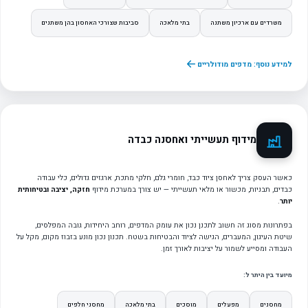
משרדים עם ארכיון משתנה
בתי מלאכה
סביבות שצורכי האחסון בהן משתנים
למידע נוסף: מדפים מודולריים
מידוף תעשייתי ואחסנה כבדה
כאשר העסק צריך לאחסן ציוד כבד, חומרי גלם, חלקי מתכת, ארגזים גדולים, כלי עבודה
כבדים, תבניות, מכשור או מלאי תעשייתי — יש צורך במערכת מידוף
חזקה, יציבה ובטיחותית
יותר
.
בפתרונות מסוג זה חשוב לתכנן נכון את עומק המדפים, רוחב היחידות, גובה המפלסים,
שיטת העיגון, המעברים, הגישה לציוד והבטיחות בשטח. תכנון נכון מונע בזבוז מקום, מקל על
העבודה ומסייע לשמור על יציבות לאורך זמן.
מיועד בין היתר ל:
מחסנים
מפעלים
מוסכים
בתי מלאכה
מחסני חלפים