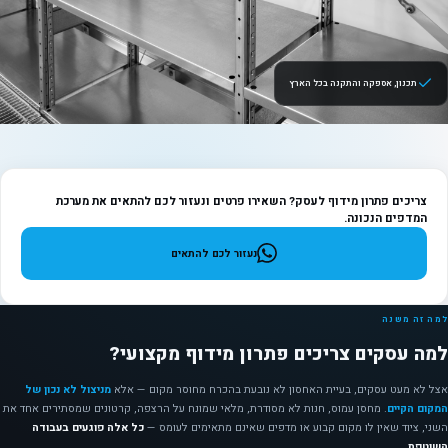
תכנון, אספקה והתקנה בכל הארץ
צריכים פתרון מידוף לעסק? השאירו פרטים ונעזור לכם להתאים את מערכת
המדפים הנכונה.
נעזור לכם להתאים
למה זה משנה
למה עסקים צריכים פתרון מידוף מקצועי?
אצל לא מעט עסקים, בעיית האחסון לא נובעת בהכרח מחוסר מקום — אלא
מניצול לא נכון של
המקום הקיים
. מחסן עמוס, חנות לא מסודרת, מלאי שמונח על הרצפה, קרטונים שמסתירים אחד את
השני, ציוד שאין לו מקום קבוע או מדפים שאינם מתאימים לעומס —
כל אלה פוגעים בעבודה
השוטפת
.