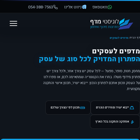
וואטסאפ
ניווט אלינו
054-388-7563
פתח סרגל נגישות
דף הבית
‹
מדפים לעסקים
מדפים לעסקים
הפתרון המדויק לכל סוג של עסק
מחסן, חנות, סופר, מפעל — לכל עסק יש צורך אחר, ולכל צורך יש
פתרון מידוף משלו. בחרו את הקטגוריה שמתאימה לכם, או ספרו לנו
על העסק ונכוון אתכם לפתרון הנכון: ייבוא ישיר, תכנון אישי והתקנה
מקצועית.
ייבוא ישיר ומחירים הוגנים
תכנון לפי הצורך שלכם
אספקה והתקנה בכל הארץ