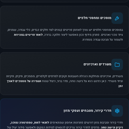
מוסכים ומחסני חלפים
במוסכים ומחסני חלפים יש צורך לאחסן פריטים קטנים לצד חלקים כבדים, כלי עבודה, שמנים,
ציוד טכני וארגזים. פתרון מידוף נכון מאפשר ליצור חלוקה ברורה,
לאתר פריטים במהירות
ולשמור על סביבת עבודה מסודרת.
משרדים וארכיונים
משרדים, ארכיונים ומחלקות הנהלת חשבונות זקוקים למדפים לקלסרים, מסמכים, תיקים, תיקיות
וציוד משרדי. כאן הדגש הוא על גישה נוחה, סדר ברור, ניצול שטח
ושמירה על מסמכים לאורך
זמן
.
חדרי קירור, מטבחים ועסקי מזון
חדרי קירור וסביבות מזון דורשים פתרונות אחסון שמתאימים
לתנאי לחות, טמפרטורה נמוכה,
ניקיון וגישה נוחה
. מדפים לחדרי קירור צריכים להתאים למידות המקום ולאפשר סידור יעיל של