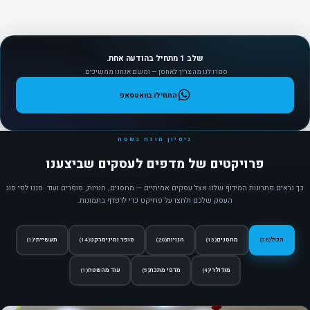
שלב 1 מתחיל בהודעה אחת.
ספרו לנו מה צריך לאחסן — ומשם אנחנו ממשיכים.
התחילו בוואטסאפ
ניסיון מוכח בשטח
פרויקטים של מדפים לעסקים שביצענו
כך נראים פתרונות המידוף שלנו אצל עסקים אמיתיים — מחסנים, חנויות, סופרים ועוד. סננו לפי סוג
העסק שלכם ולחצו על פרויקט כדי לדפדף בתמונות.
הכול
מחסנים
חנויות
סופר ומינימרקט
תעשייתי
(1)
(14)
(20)
(13)
(58)
מודולרי
מדפי מתכת
עוד מהשטח
(1)
(5)
(4)