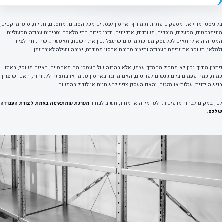
בלוגיסטי מדף אנו מספקים פתרונות מידוף ואחסון לעסקים מכל הסוגים: מחסנים, חנויות, סופרמרקטים,
מינימרקטים, מפעלים, מוסכים, משרדים, ארכיונים, חדרי קירור, בתי מלאכה וסביבות עבודה תפעוליות.
המטרה היא להתאים לכל עסק מערכת מדפים שתנצל נכון את השטח, תאפשר גישה נוחה לציוד
ולמלאי, תשפר את זרימת העבודה ותיצור סביבת אחסון מסודרת, יציבה ויעילה לאורך זמן.
פתרון מידוף נכון לא מתחיל מהמדף עצמו, אלא בהבנה של העסק: מה מאחסנים, באיזה משקל, באיזו
כמות, כמה פעמים ביום ניגשים לפריטים, האם מדובר באחסון פנימי או בתצוגה ללקוחות, האם יש צורך
בגישה ידנית, עגלות או מלגזה, והאם העסק צפוי להשתנות או לגדול בהמשך.
לכן, במקום לבחור מדפים רק לפי מידה או מחיר, חשוב לבחור
מערכת שמתאימה באמת לצורת העבודה
שלכם
.