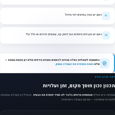
האם יש צורך במדפים לפי מידה?
האם יש מגבלות מיוחדות כמו לחות, קור, עומסים חריגים או חלל צר?
התשובות לשאלות האלה עוזרות להתאים מערכת מדפים שלא רק נכנסת בשטח —
אלא
באמת משפרת את העבודה בעסק
.
למה תכנון קודם
תכנון נכון חוסך מקום, זמן ועלויות
עסקים רבים מגלים
שהוספת מדפים בלבד לא תמיד פותרת את הבעיה
. ההבדל בין מערכת שנקנתה
למערכת שתוכננה — מורגש בעבודה היומיומית: