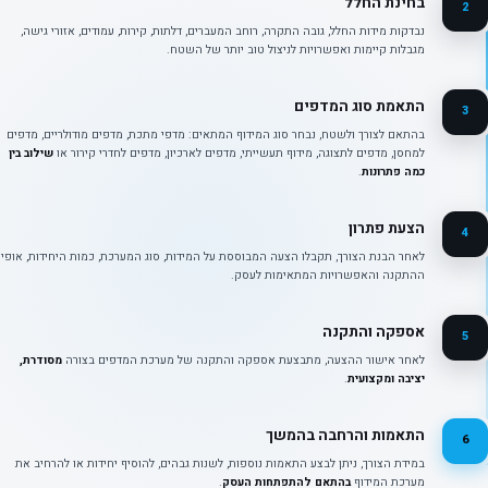
בחינת החלל
2
נבדקות מידות החלל, גובה התקרה, רוחב המעברים, דלתות, קירות, עמודים, אזורי גישה,
מגבלות קיימות ואפשרויות לניצול טוב יותר של השטח.
התאמת סוג המדפים
3
בהתאם לצורך ולשטח, נבחר סוג המידוף המתאים: מדפי מתכת, מדפים מודולריים, מדפים
למחסן, מדפים לתצוגה, מידוף תעשייתי, מדפים לארכיון, מדפים לחדרי קירור או
שילוב בין
כמה פתרונות
.
הצעת פתרון
4
לאחר הבנת הצורך, תקבלו הצעה המבוססת על המידות, סוג המערכת, כמות היחידות, אופי
ההתקנה והאפשרויות המתאימות לעסק.
אספקה והתקנה
5
לאחר אישור ההצעה, מתבצעת אספקה והתקנה של מערכת המדפים בצורה
מסודרת,
יציבה ומקצועית
.
התאמות והרחבה בהמשך
6
במידת הצורך, ניתן לבצע התאמות נוספות, לשנות גבהים, להוסיף יחידות או להרחיב את
מערכת המידוף
בהתאם להתפתחות העסק
.