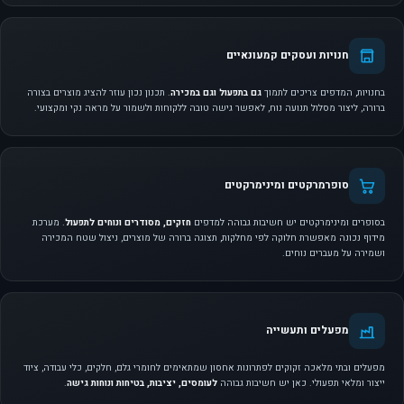
חנויות ועסקים קמעונאיים
בחנויות, המדפים צריכים לתמוך
גם בתפעול וגם במכירה
. תכנון נכון עוזר להציג מוצרים בצורה
ברורה, ליצור מסלול תנועה נוח, לאפשר גישה טובה ללקוחות ולשמור על מראה נקי ומקצועי.
סופרמרקטים ומינימרקטים
בסופרים ומינימרקטים יש חשיבות גבוהה למדפים
חזקים, מסודרים ונוחים לתפעול
. מערכת
מידוף נכונה מאפשרת חלוקה לפי מחלקות, תצוגה ברורה של מוצרים, ניצול שטח המכירה
ושמירה על מעברים נוחים.
מפעלים ותעשייה
מפעלים ובתי מלאכה זקוקים לפתרונות אחסון שמתאימים לחומרי גלם, חלקים, כלי עבודה, ציוד
ייצור ומלאי תפעולי. כאן יש חשיבות גבוהה
לעומסים, יציבות, בטיחות ונוחות גישה
.