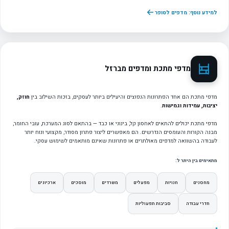
למידע נוסף: מדפים לסופר
מדפי מתכת ומדפים מברזל
מדפי מתכת הם אחד הפתרונות הנפוצים והיעילים ביותר לעסקים, בזכות השילוב בין
חוזק,
יציבות, עמידות וגמישות
.
מדפי מתכת יכולים להתאים לאחסון קל, בינוני או כבד — בהתאם לסוג המערכת, עובי החומר,
מבנה הקורות והעומסים הנדרשים. הם מאפשרים ליצור פתרון מסודר, מקצועי ונוח יותר
לעבודה בהשוואה למדפים מאולתרים או פתרונות שאינם מותאמים לשימוש עסקי.
מתאימים בין היתר ל:
מחסנים
חנויות
מפעלים
משרדים
מוסכים
ארכיונים
חדרי עבודה
סביבות תפעוליות