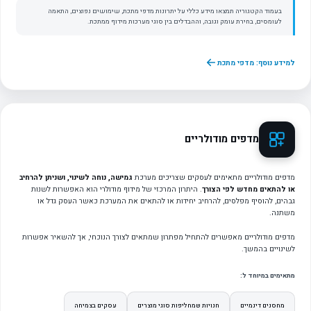
בעמוד הקטגוריה תמצאו מידע כללי על יתרונות מדפי מתכת, שימושים נפוצים, התאמה
לעומסים, בחירת עומק וגובה, וההבדלים בין סוגי מערכות מידוף ממתכת.
למידע נוסף: מדפי מתכת
מדפים מודולריים
מדפים מודולריים מתאימים לעסקים שצריכים מערכת
גמישה, נוחה לשינוי, ושניתן להרחיב
או להתאים מחדש לפי הצורך
. היתרון המרכזי של מידוף מודולרי הוא האפשרות לשנות
גבהים, להוסיף מפלסים, להרחיב יחידות או להתאים את המערכת כאשר העסק גדל או
משתנה.
מדפים מודולריים מאפשרים להתחיל מפתרון שמתאים לצורך הנוכחי, אך להשאיר אפשרות
לשינויים בהמשך.
מתאימים במיוחד ל:
מחסנים דינמיים
חנויות שמחליפות סוגי מוצרים
עסקים בצמיחה