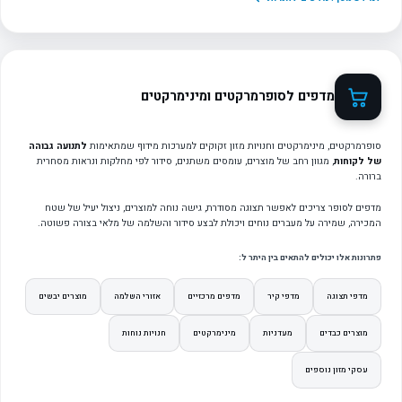
מדפים לסופרמרקטים ומינימרקטים
סופרמרקטים, מינימרקטים וחנויות מזון זקוקים למערכות מידוף שמתאימות
לתנועה גבוהה
של לקוחות
, מגוון רחב של מוצרים, עומסים משתנים, סידור לפי מחלקות ונראות מסחרית
ברורה.
מדפים לסופר צריכים לאפשר תצוגה מסודרת, גישה נוחה למוצרים, ניצול יעיל של שטח
המכירה, שמירה על מעברים נוחים ויכולת לבצע סידור והשלמה של מלאי בצורה פשוטה.
פתרונות אלו יכולים להתאים בין היתר ל:
מדפי תצוגה
מדפי קיר
מדפים מרכזיים
אזורי השלמה
מוצרים יבשים
מוצרים כבדים
מעדניות
מינימרקטים
חנויות נוחות
עסקי מזון נוספים