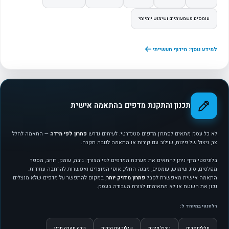
עומסים משמעותיים ושימוש יומיומי
למידע נוסף: מידוף תעשייתי
תכנון והתקנת מדפים בהתאמה אישית
לא כל עסק מתאים לפתרון מדפים סטנדרטי. לעיתים נדרש
פתרון לפי מידה
— התאמה לחלל
צר, ניצול של פינות, שילוב עם קירות או התאמה לגובה תקרה.
בלוגיסטי מדף ניתן להתאים את מערכת המדפים לפי הצורך: גובה, עומק, רוחב, מספר
מפלסים, סוג שימוש, עומסים, מבנה החלל, אופי המוצרים ואפשרות להרחבה עתידית.
התאמה אישית מאפשרת לקבל
פתרון מדויק יותר
, במקום להתפשר על מדפים שלא מנצלים
נכון את השטח או לא מתאימים לצורת העבודה בעסק.
רלוונטי במיוחד ל:
חללים צרים
ניצול פינות
שילוב עם קירות
גובה תקרה חריג