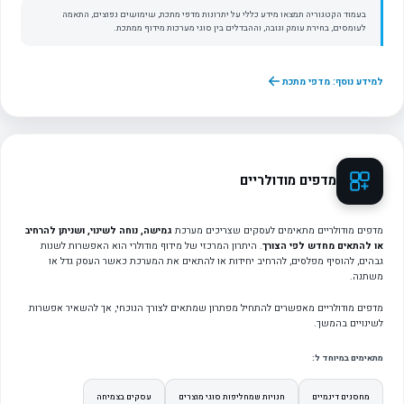
בעמוד הקטגוריה תמצאו מידע כללי על יתרונות מדפי מתכת, שימושים נפוצים, התאמה
לעומסים, בחירת עומק וגובה, וההבדלים בין סוגי מערכות מידוף ממתכת.
למידע נוסף: מדפי מתכת
מדפים מודולריים
מדפים מודולריים מתאימים לעסקים שצריכים מערכת
גמישה, נוחה לשינוי, ושניתן להרחיב
או להתאים מחדש לפי הצורך
. היתרון המרכזי של מידוף מודולרי הוא האפשרות לשנות
גבהים, להוסיף מפלסים, להרחיב יחידות או להתאים את המערכת כאשר העסק גדל או
משתנה.
מדפים מודולריים מאפשרים להתחיל מפתרון שמתאים לצורך הנוכחי, אך להשאיר אפשרות
לשינויים בהמשך.
מתאימים במיוחד ל:
מחסנים דינמיים
חנויות שמחליפות סוגי מוצרים
עסקים בצמיחה