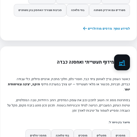
משרדים עם ארכיון משתנה
בתי מלאכה
סביבות שצורכי האחסון בהן משתנים
למידע נוסף: מדפים מודולריים
מידוף תעשייתי ואחסנה כבדה
כאשר העסק צריך לאחסן ציוד כבד, חומרי גלם, חלקי מתכת, ארגזים גדולים, כלי עבודה
כבדים, תבניות, מכשור או מלאי תעשייתי — יש צורך במערכת מידוף
חזקה, יציבה ובטיחותית
יותר
.
בפתרונות מסוג זה חשוב לתכנן נכון את עומק המדפים, רוחב היחידות, גובה המפלסים,
שיטת העיגון, המעברים, הגישה לציוד והבטיחות בשטח. תכנון נכון מונע בזבוז מקום, מקל על
העבודה ומסייע לשמור על יציבות לאורך זמן.
מיועד בין היתר ל:
מחסנים
מפעלים
מוסכים
בתי מלאכה
מחסני חלפים