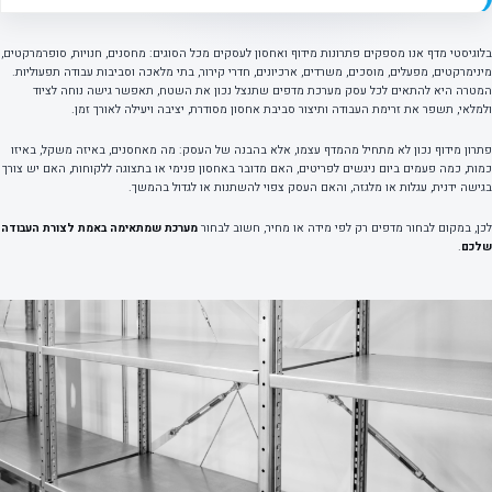
בלוגיסטי מדף אנו מספקים פתרונות מידוף ואחסון לעסקים מכל הסוגים: מחסנים, חנויות, סופרמרקטים,
מינימרקטים, מפעלים, מוסכים, משרדים, ארכיונים, חדרי קירור, בתי מלאכה וסביבות עבודה תפעוליות.
המטרה היא להתאים לכל עסק מערכת מדפים שתנצל נכון את השטח, תאפשר גישה נוחה לציוד
ולמלאי, תשפר את זרימת העבודה ותיצור סביבת אחסון מסודרת, יציבה ויעילה לאורך זמן.
פתרון מידוף נכון לא מתחיל מהמדף עצמו, אלא בהבנה של העסק: מה מאחסנים, באיזה משקל, באיזו
כמות, כמה פעמים ביום ניגשים לפריטים, האם מדובר באחסון פנימי או בתצוגה ללקוחות, האם יש צורך
בגישה ידנית, עגלות או מלגזה, והאם העסק צפוי להשתנות או לגדול בהמשך.
לכן, במקום לבחור מדפים רק לפי מידה או מחיר, חשוב לבחור
מערכת שמתאימה באמת לצורת העבודה
שלכם
.