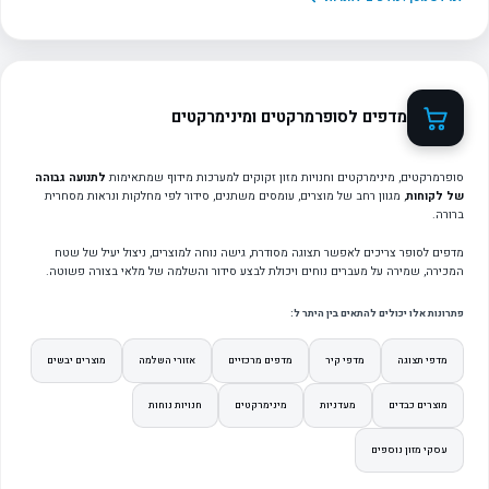
מדפים לסופרמרקטים ומינימרקטים
סופרמרקטים, מינימרקטים וחנויות מזון זקוקים למערכות מידוף שמתאימות
לתנועה גבוהה
של לקוחות
, מגוון רחב של מוצרים, עומסים משתנים, סידור לפי מחלקות ונראות מסחרית
ברורה.
מדפים לסופר צריכים לאפשר תצוגה מסודרת, גישה נוחה למוצרים, ניצול יעיל של שטח
המכירה, שמירה על מעברים נוחים ויכולת לבצע סידור והשלמה של מלאי בצורה פשוטה.
פתרונות אלו יכולים להתאים בין היתר ל:
מדפי תצוגה
מדפי קיר
מדפים מרכזיים
אזורי השלמה
מוצרים יבשים
מוצרים כבדים
מעדניות
מינימרקטים
חנויות נוחות
עסקי מזון נוספים