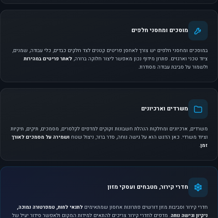
מוסכים ומחסני חלפים
במוסכים ומחסני חלפים יש צורך לאחסן פריטים קטנים לצד חלקים כבדים, כלי עבודה, שמנים,
ציוד טכני וארגזים. פתרון מידוף נכון מאפשר ליצור חלוקה ברורה,
לאתר פריטים במהירות
ולשמור על סביבת עבודה מסודרת.
משרדים וארכיונים
משרדים, ארכיונים ומחלקות הנהלת חשבונות זקוקים למדפים לקלסרים, מסמכים, תיקים, תיקיות
וציוד משרדי. כאן הדגש הוא על גישה נוחה, סדר ברור, ניצול שטח
ושמירה על מסמכים לאורך
זמן
.
חדרי קירור, מטבחים ועסקי מזון
חדרי קירור וסביבות מזון דורשים פתרונות אחסון שמתאימים
לתנאי לחות, טמפרטורה נמוכה,
ניקיון וגישה נוחה
. מדפים לחדרי קירור צריכים להתאים למידות המקום ולאפשר סידור יעיל של