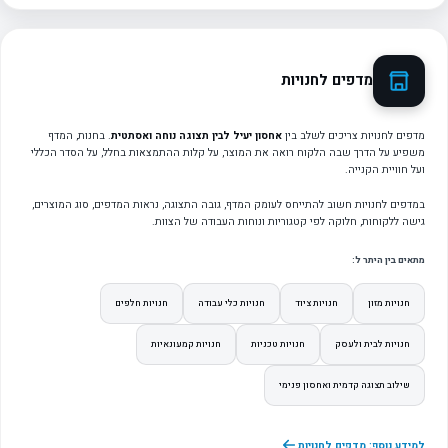
מדפים לחנויות
מדפים לחנויות צריכים לשלב בין
אחסון יעיל לבין תצוגה נוחה ואסתטית
. בחנות, המדף
משפיע על הדרך שבה הלקוח רואה את המוצר, על קלות ההתמצאות בחלל, על הסדר הכללי
ועל חוויית הקנייה.
במדפים לחנויות חשוב להתייחס לעומק המדף, גובה התצוגה, נראות המדפים, סוג המוצרים,
גישה ללקוחות, חלוקה לפי קטגוריות ונוחות העבודה של הצוות.
מתאים בין היתר ל:
חנויות מזון
חנויות ציוד
חנויות כלי עבודה
חנויות חלפים
חנויות לבית ולעסק
חנויות טכניות
חנויות קמעונאיות
שילוב תצוגה קדמית ואחסון פנימי
למידע נוסף: מדפים לחנויות