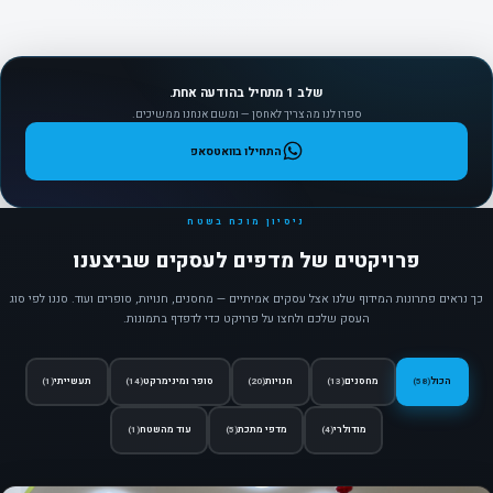
שלב 1 מתחיל בהודעה אחת.
ספרו לנו מה צריך לאחסן — ומשם אנחנו ממשיכים.
התחילו בוואטסאפ
ניסיון מוכח בשטח
פרויקטים של מדפים לעסקים שביצענו
כך נראים פתרונות המידוף שלנו אצל עסקים אמיתיים — מחסנים, חנויות, סופרים ועוד. סננו לפי סוג
העסק שלכם ולחצו על פרויקט כדי לדפדף בתמונות.
הכול
מחסנים
חנויות
סופר ומינימרקט
תעשייתי
(1)
(14)
(20)
(13)
(58)
מודולרי
מדפי מתכת
עוד מהשטח
(1)
(5)
(4)