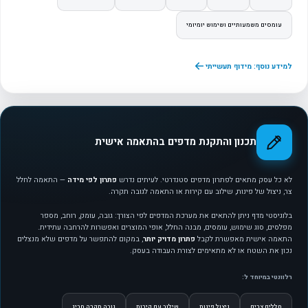
עומסים משמעותיים ושימוש יומיומי
למידע נוסף: מידוף תעשייתי
תכנון והתקנת מדפים בהתאמה אישית
לא כל עסק מתאים לפתרון מדפים סטנדרטי. לעיתים נדרש
פתרון לפי מידה
— התאמה לחלל
צר, ניצול של פינות, שילוב עם קירות או התאמה לגובה תקרה.
בלוגיסטי מדף ניתן להתאים את מערכת המדפים לפי הצורך: גובה, עומק, רוחב, מספר
מפלסים, סוג שימוש, עומסים, מבנה החלל, אופי המוצרים ואפשרות להרחבה עתידית.
התאמה אישית מאפשרת לקבל
פתרון מדויק יותר
, במקום להתפשר על מדפים שלא מנצלים
נכון את השטח או לא מתאימים לצורת העבודה בעסק.
רלוונטי במיוחד ל:
חללים צרים
ניצול פינות
שילוב עם קירות
גובה תקרה חריג