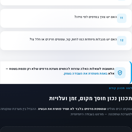
האם יש צורך במדפים לפי מידה?
האם יש מגבלות מיוחדות כמו לחות, קור, עומסים חריגים או חלל צר?
התשובות לשאלות האלה עוזרות להתאים מערכת מדפים שלא רק נכנסת בשטח —
אלא
באמת משפרת את העבודה בעסק
.
למה תכנון קודם
תכנון נכון חוסך מקום, זמן ועלויות
עסקים רבים מגלים
שהוספת מדפים בלבד לא תמיד פותרת את הבעיה
. ההבדל בין מערכת שנקנתה
למערכת שתוכננה — מורגש בעבודה היומיומית: