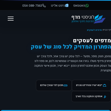
וואטסאפ
ניווט אלינו
054-388-7563
פתח סרגל נגישות
דף הבית
‹
מדפים לעסקים
מדפים לעסקים
הפתרון המדויק לכל סוג של עסק
מחסן, חנות, סופר, מפעל — לכל עסק יש צורך אחר, ולכל צורך יש
פתרון מידוף משלו. בחרו את הקטגוריה שמתאימה לכם, או ספרו לנו
על העסק ונכוון אתכם לפתרון הנכון: ייבוא ישיר, תכנון אישי והתקנה
מקצועית.
ייבוא ישיר ומחירים הוגנים
תכנון לפי הצורך שלכם
אספקה והתקנה בכל הארץ