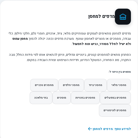
מדפים למחסן
מדפים למחסן מתאימים לעסקים שמחזיקים מלאי, ציוד, ארגזים, חומרי גלם, חלקי חילוף, כלי
עבודה, מסמכים או מוצרים לאחסון שוטף. מערכת מדפים נכונה יכולה להפוך
מחסן עמוס
ולא יעיל לחלל מסודר, נגיש ונוח לתפעול
.
הפתרון מתאים למחסנים קטנים, בינוניים וגדולים, וניתן להתאים אותו לפי מידות החלל, גובה
התקרה, סוג הסחורה, המשקל הנדרש, תדירות השימוש וצורת העבודה במקום.
מתאים בין היתר ל:
מחסני מלאי
מחסני ציוד
מחסני חלפים
מחסנים טכניים
מחסנים במפעלים
מחסנים בחנויות
מוסכים
בתי מלאכה
מחסנים לוגיסטיים
למידע נוסף: מדפים למחסן