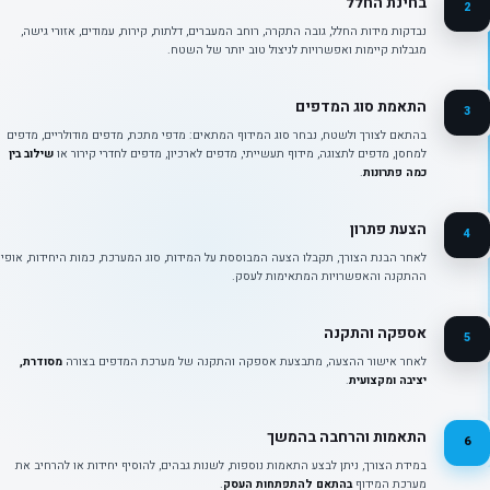
בחינת החלל
2
נבדקות מידות החלל, גובה התקרה, רוחב המעברים, דלתות, קירות, עמודים, אזורי גישה,
מגבלות קיימות ואפשרויות לניצול טוב יותר של השטח.
התאמת סוג המדפים
3
בהתאם לצורך ולשטח, נבחר סוג המידוף המתאים: מדפי מתכת, מדפים מודולריים, מדפים
למחסן, מדפים לתצוגה, מידוף תעשייתי, מדפים לארכיון, מדפים לחדרי קירור או
שילוב בין
כמה פתרונות
.
הצעת פתרון
4
לאחר הבנת הצורך, תקבלו הצעה המבוססת על המידות, סוג המערכת, כמות היחידות, אופי
ההתקנה והאפשרויות המתאימות לעסק.
אספקה והתקנה
5
לאחר אישור ההצעה, מתבצעת אספקה והתקנה של מערכת המדפים בצורה
מסודרת,
יציבה ומקצועית
.
התאמות והרחבה בהמשך
6
במידת הצורך, ניתן לבצע התאמות נוספות, לשנות גבהים, להוסיף יחידות או להרחיב את
מערכת המידוף
בהתאם להתפתחות העסק
.