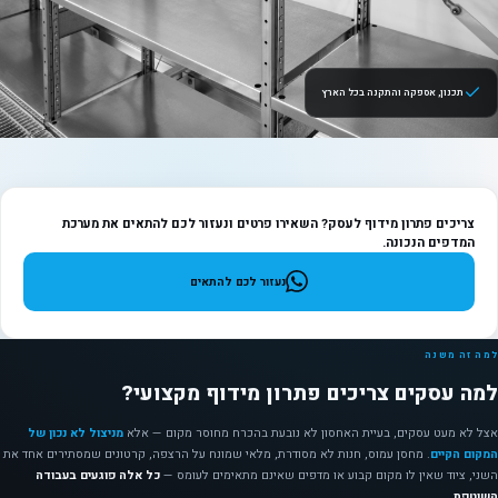
תכנון, אספקה והתקנה בכל הארץ
צריכים פתרון מידוף לעסק? השאירו פרטים ונעזור לכם להתאים את מערכת
המדפים הנכונה.
נעזור לכם להתאים
למה זה משנה
למה עסקים צריכים פתרון מידוף מקצועי?
אצל לא מעט עסקים, בעיית האחסון לא נובעת בהכרח מחוסר מקום — אלא
מניצול לא נכון של
המקום הקיים
. מחסן עמוס, חנות לא מסודרת, מלאי שמונח על הרצפה, קרטונים שמסתירים אחד את
השני, ציוד שאין לו מקום קבוע או מדפים שאינם מתאימים לעומס —
כל אלה פוגעים בעבודה
השוטפת
.