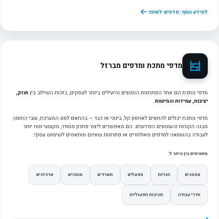
למידע נוסף: מדפים לסופר
מדפי מתכת ומדפים מברזל
מדפי מתכת הם אחד הפתרונות הנפוצים והיעילים ביותר לעסקים, בזכות השילוב בין
חוזק,
יציבות, עמידות וגמישות
.
מדפי מתכת יכולים להתאים לאחסון קל, בינוני או כבד — בהתאם לסוג המערכת, עובי החומר,
מבנה הקורות והעומסים הנדרשים. הם מאפשרים ליצור פתרון מסודר, מקצועי ונוח יותר
לעבודה בהשוואה למדפים מאולתרים או פתרונות שאינם מותאמים לשימוש עסקי.
מתאימים בין היתר ל:
מחסנים
חנויות
מפעלים
משרדים
מוסכים
ארכיונים
חדרי עבודה
סביבות תפעוליות