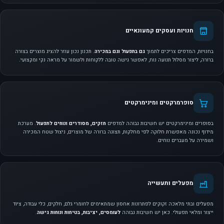
חנויות ועסקים קמעונאיים
בחנויות, המדפים צריכים לתמוך
גם בתפעול וגם במכירה
. תכנון נכון עוזר להציג מוצרים בצורה
ברורה, ליצור מסלול תנועה נוח, לאפשר גישה טובה ללקוחות ולשמור על מראה נקי ומקצועי.
סופרמרקטים ומינימרקטים
בסופרים ומינימרקטים יש חשיבות גבוהה למדפים
חזקים, מסודרים ונוחים לתפעול
. מערכת
מידוף נכונה מאפשרת חלוקה לפי מחלקות, תצוגה ברורה של מוצרים, ניצול שטח המכירה
ושמירה על מעברים נוחים.
מפעלים ותעשייה
מפעלים ובתי מלאכה זקוקים לפתרונות אחסון שמתאימים לחומרי גלם, חלקים, כלי עבודה, ציוד
ייצור ומלאי תפעולי. כאן יש חשיבות גבוהה
לעומסים, יציבות, בטיחות ונוחות גישה
.