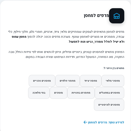
מדפים למחסן
מדפים למחסן מתאימים לעסקים שמחזיקים מלאי, ציוד, ארגזים, חומרי גלם, חלקי חילוף, כלי
עבודה, מסמכים או מוצרים לאחסון שוטף. מערכת מדפים נכונה יכולה להפוך
מחסן עמוס
ולא יעיל לחלל מסודר, נגיש ונוח לתפעול
.
הפתרון מתאים למחסנים קטנים, בינוניים וגדולים, וניתן להתאים אותו לפי מידות החלל, גובה
התקרה, סוג הסחורה, המשקל הנדרש, תדירות השימוש וצורת העבודה במקום.
מתאים בין היתר ל:
מחסני מלאי
מחסני ציוד
מחסני חלפים
מחסנים טכניים
מחסנים במפעלים
מחסנים בחנויות
מוסכים
בתי מלאכה
מחסנים לוגיסטיים
למידע נוסף: מדפים למחסן