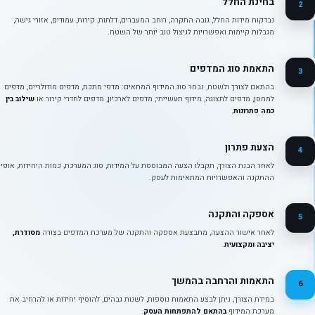
בחינת החלל
2
נבדקות מידות החלל, גובה התקרה, רוחב המעברים, דלתות, קירות, עמודים, אזורי גישה,
מגבלות קיימות ואפשרויות לניצול טוב יותר של השטח.
התאמת סוג המדפים
3
בהתאם לצורך ולשטח, נבחר סוג המידוף המתאים: מדפי מתכת, מדפים מודולריים, מדפים
למחסן, מדפים לתצוגה, מידוף תעשייתי, מדפים לארכיון, מדפים לחדרי קירור או
שילוב בין
כמה פתרונות
.
הצעת פתרון
4
לאחר הבנת הצורך, תקבלו הצעה המבוססת על המידות, סוג המערכת, כמות היחידות, אופי
ההתקנה והאפשרויות המתאימות לעסק.
אספקה והתקנה
5
לאחר אישור ההצעה, מתבצעת אספקה והתקנה של מערכת המדפים בצורה
מסודרת,
יציבה ומקצועית
.
התאמות והרחבה בהמשך
6
במידת הצורך, ניתן לבצע התאמות נוספות, לשנות גבהים, להוסיף יחידות או להרחיב את
מערכת המידוף
בהתאם להתפתחות העסק
.