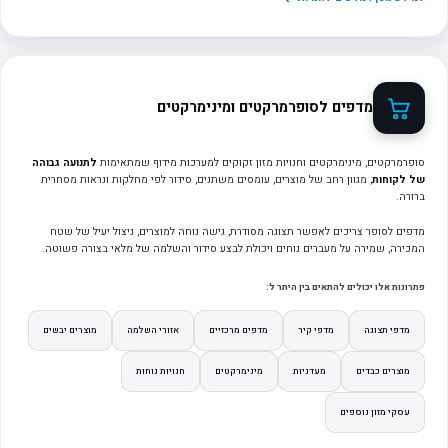
מדפים לסופרמרקטים ומינימרקטים
סופרמרקטים, מינימרקטים וחנויות מזון זקוקים למערכות מידוף שמתאימות
לתנועה גבוהה
של לקוחות
, מגוון רחב של מוצרים, עומסים משתנים, סידור לפי מחלקות ונראות מסחרית
ברורה.
מדפים לסופר צריכים לאפשר תצוגה מסודרת, גישה נוחה למוצרים, ניצול יעיל של שטח
המכירה, שמירה על מעברים נוחים ויכולת לבצע סידור והשלמה של מלאי בצורה פשוטה.
פתרונות אלו יכולים להתאים בין היתר ל:
מדפי תצוגה
מדפי קיר
מדפים מרכזיים
אזורי השלמה
מוצרים יבשים
מוצרים כבדים
מעדניות
מינימרקטים
חנויות נוחות
עסקי מזון נוספים