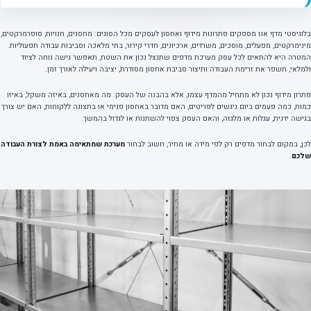
בלוגיסטי מדף אנו מספקים פתרונות מידוף ואחסון לעסקים מכל הסוגים: מחסנים, חנויות, סופרמרקטים,
מינימרקטים, מפעלים, מוסכים, משרדים, ארכיונים, חדרי קירור, בתי מלאכה וסביבות עבודה תפעוליות.
המטרה היא להתאים לכל עסק מערכת מדפים שתנצל נכון את השטח, תאפשר גישה נוחה לציוד
ולמלאי, תשפר את זרימת העבודה ותיצור סביבת אחסון מסודרת, יציבה ויעילה לאורך זמן.
פתרון מידוף נכון לא מתחיל מהמדף עצמו, אלא בהבנה של העסק: מה מאחסנים, באיזה משקל, באיזו
כמות, כמה פעמים ביום ניגשים לפריטים, האם מדובר באחסון פנימי או בתצוגה ללקוחות, האם יש צורך
בגישה ידנית, עגלות או מלגזה, והאם העסק צפוי להשתנות או לגדול בהמשך.
לכן, במקום לבחור מדפים רק לפי מידה או מחיר, חשוב לבחור
מערכת שמתאימה באמת לצורת העבודה
שלכם
.