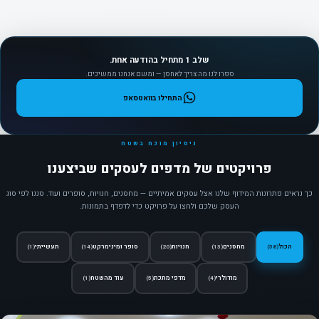
שלב 1 מתחיל בהודעה אחת.
ספרו לנו מה צריך לאחסן — ומשם אנחנו ממשיכים.
התחילו בוואטסאפ
ניסיון מוכח בשטח
פרויקטים של מדפים לעסקים שביצענו
כך נראים פתרונות המידוף שלנו אצל עסקים אמיתיים — מחסנים, חנויות, סופרים ועוד. סננו לפי סוג
העסק שלכם ולחצו על פרויקט כדי לדפדף בתמונות.
הכול
מחסנים
חנויות
סופר ומינימרקט
תעשייתי
(1)
(14)
(20)
(13)
(58)
מודולרי
מדפי מתכת
עוד מהשטח
(1)
(5)
(4)