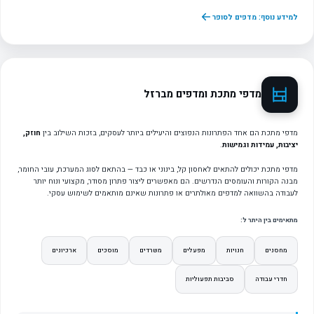
למידע נוסף: מדפים לסופר
מדפי מתכת ומדפים מברזל
מדפי מתכת הם אחד הפתרונות הנפוצים והיעילים ביותר לעסקים, בזכות השילוב בין
חוזק,
יציבות, עמידות וגמישות
.
מדפי מתכת יכולים להתאים לאחסון קל, בינוני או כבד — בהתאם לסוג המערכת, עובי החומר,
מבנה הקורות והעומסים הנדרשים. הם מאפשרים ליצור פתרון מסודר, מקצועי ונוח יותר
לעבודה בהשוואה למדפים מאולתרים או פתרונות שאינם מותאמים לשימוש עסקי.
מתאימים בין היתר ל:
מחסנים
חנויות
מפעלים
משרדים
מוסכים
ארכיונים
חדרי עבודה
סביבות תפעוליות