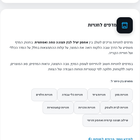
מדפים לחנויות
מדפים לחנויות צריכים לשלב בין
אחסון יעיל לבין תצוגה נוחה ואסתטית
. בחנות, המדף
משפיע על הדרך שבה הלקוח רואה את המוצר, על קלות ההתמצאות בחלל, על הסדר הכללי
ועל חוויית הקנייה.
במדפים לחנויות חשוב להתייחס לעומק המדף, גובה התצוגה, נראות המדפים, סוג המוצרים,
גישה ללקוחות, חלוקה לפי קטגוריות ונוחות העבודה של הצוות.
מתאים בין היתר ל:
חנויות מזון
חנויות ציוד
חנויות כלי עבודה
חנויות חלפים
חנויות לבית ולעסק
חנויות טכניות
חנויות קמעונאיות
שילוב תצוגה קדמית ואחסון פנימי
למידע נוסף: מדפים לחנויות