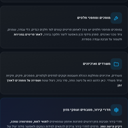
מוסכים ומחסני חלפים
במוסכים ומחסני חלפים יש צורך לאחסן פריטים קטנים לצד חלקים כבדים, כלי עבודה, שמנים,
ציוד טכני וארגזים. פתרון מידוף נכון מאפשר ליצור חלוקה ברורה,
לאתר פריטים במהירות
ולשמור על סביבת עבודה מסודרת.
משרדים וארכיונים
משרדים, ארכיונים ומחלקות הנהלת חשבונות זקוקים למדפים לקלסרים, מסמכים, תיקים, תיקיות
וציוד משרדי. כאן הדגש הוא על גישה נוחה, סדר ברור, ניצול שטח
ושמירה על מסמכים לאורך
זמן
.
חדרי קירור, מטבחים ועסקי מזון
חדרי קירור וסביבות מזון דורשים פתרונות אחסון שמתאימים
לתנאי לחות, טמפרטורה נמוכה,
ניקיון וגישה נוחה
. מדפים לחדרי קירור צריכים להתאים למידות המקום ולאפשר סידור יעיל של