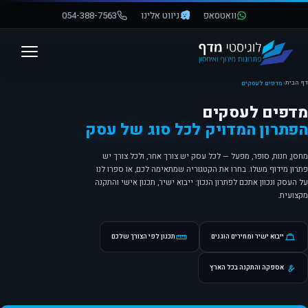
וואטסאפ
ניווט אלינו
054-388-7563
פתח סרגל נגישות
דף הבית
‹
מדפים לעסקים
מדפים לעסקים
הפתרון המדויק לכל סוג של עסק
מחסן, חנות, סופר, מפעל — לכל עסק יש צורך אחר, ולכל צורך יש
פתרון מידוף משלו. בחרו את הקטגוריה שמתאימה לכם, או ספרו לנו
על העסק ונכוון אתכם לפתרון הנכון: ייבוא ישיר, תכנון אישי והתקנה
מקצועית.
ייבוא ישיר ומחירים הוגנים
תכנון לפי הצורך שלכם
אספקה והתקנה בכל הארץ