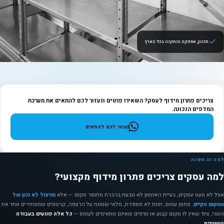
תכנון, אספקה והתקנה בכל הארץ
צריכים פתרון מידוף לעסק? השאירו פרטים ונעזור לכם להתאים את מערכת
המדפים הנכונה.
נעזור לכם להתאים
למה זה משנה
למה עסקים צריכים פתרון מידוף מקצועי?
אצל לא מעט עסקים, בעיית האחסון לא נובעת בהכרח מחוסר מקום — אלא
מניצול לא נכון של
המקום הקיים
. מחסן עמוס, חנות לא מסודרת, מלאי שמונח על הרצפה, קרטונים שמסתירים אחד את
השני, ציוד שאין לו מקום קבוע או מדפים שאינם מתאימים לעומס —
כל אלה פוגעים בעבודה
השוטפת
.