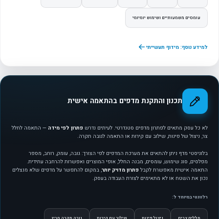
עומסים משמעותיים ושימוש יומיומי
למידע נוסף: מידוף תעשייתי
תכנון והתקנת מדפים בהתאמה אישית
לא כל עסק מתאים לפתרון מדפים סטנדרטי. לעיתים נדרש
פתרון לפי מידה
— התאמה לחלל
צר, ניצול של פינות, שילוב עם קירות או התאמה לגובה תקרה.
בלוגיסטי מדף ניתן להתאים את מערכת המדפים לפי הצורך: גובה, עומק, רוחב, מספר
מפלסים, סוג שימוש, עומסים, מבנה החלל, אופי המוצרים ואפשרות להרחבה עתידית.
התאמה אישית מאפשרת לקבל
פתרון מדויק יותר
, במקום להתפשר על מדפים שלא מנצלים
נכון את השטח או לא מתאימים לצורת העבודה בעסק.
רלוונטי במיוחד ל:
חללים צרים
ניצול פינות
שילוב עם קירות
גובה תקרה חריג