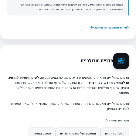
בעמוד הקטגוריה תמצאו מידע כללי על יתרונות מדפי מתכת, שימושים נפוצים, התאמה
לעומסים, בחירת עומק וגובה, וההבדלים בין סוגי מערכות מידוף ממתכת.
למידע נוסף: מדפי מתכת
מדפים מודולריים
מדפים מודולריים מתאימים לעסקים שצריכים מערכת
גמישה, נוחה לשינוי, ושניתן להרחיב
או להתאים מחדש לפי הצורך
. היתרון המרכזי של מידוף מודולרי הוא האפשרות לשנות
גבהים, להוסיף מפלסים, להרחיב יחידות או להתאים את המערכת כאשר העסק גדל או
משתנה.
מדפים מודולריים מאפשרים להתחיל מפתרון שמתאים לצורך הנוכחי, אך להשאיר אפשרות
לשינויים בהמשך.
מתאימים במיוחד ל:
מחסנים דינמיים
חנויות שמחליפות סוגי מוצרים
עסקים בצמיחה