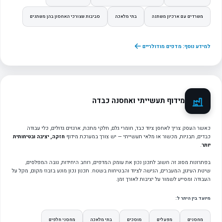
משרדים עם ארכיון משתנה
בתי מלאכה
סביבות שצורכי האחסון בהן משתנים
למידע נוסף: מדפים מודולריים
מידוף תעשייתי ואחסנה כבדה
כאשר העסק צריך לאחסן ציוד כבד, חומרי גלם, חלקי מתכת, ארגזים גדולים, כלי עבודה
כבדים, תבניות, מכשור או מלאי תעשייתי — יש צורך במערכת מידוף
חזקה, יציבה ובטיחותית
יותר
.
בפתרונות מסוג זה חשוב לתכנן נכון את עומק המדפים, רוחב היחידות, גובה המפלסים,
שיטת העיגון, המעברים, הגישה לציוד והבטיחות בשטח. תכנון נכון מונע בזבוז מקום, מקל על
העבודה ומסייע לשמור על יציבות לאורך זמן.
מיועד בין היתר ל:
מחסנים
מפעלים
מוסכים
בתי מלאכה
מחסני חלפים