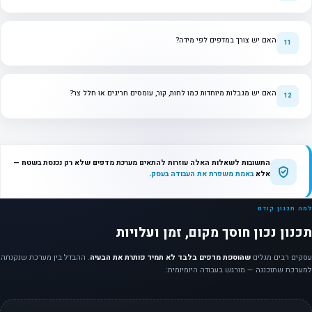
האם יש צורך במדפים לפי מידה?
האם יש מגבלות מיוחדות כמו לחות, קור, עומסים חריגים או חלל צר?
התשובות לשאלות האלה עוזרות להתאים מערכת מדפים שלא רק נכנסת בשטח —
אלא
באמת משפרת את העבודה בעסק
.
למה תכנון קודם
תכנון נכון חוסך מקום, זמן ועלויות
עסקים רבים מגלים
שהוספת מדפים בלבד לא תמיד פותרת את הבעיה
. ההבדל בין מערכת שנקנתה
למערכת שתוכננה — מורגש בעבודה היומיומית: