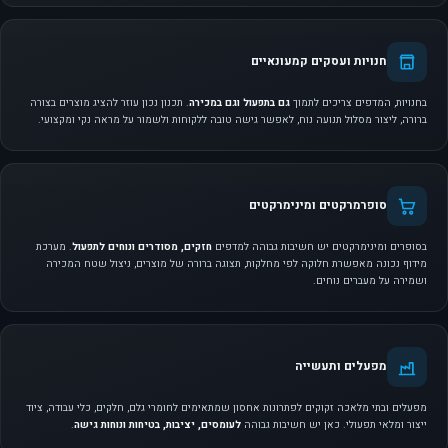
חנויות ועסקים קמעונאיים
בחנויות, המדפים צריכים לתמוך
גם בתפעול וגם במכירה
. תכנון נכון עוזר להציג מוצרים בצורה
ברורה, ליצור מסלול תנועה נוח, לאפשר גישה טובה ללקוחות ולשמור על מראה נקי ומקצועי.
סופרמרקטים ומינימרקטים
בסופרים ומינימרקטים יש חשיבות גבוהה למדפים
חזקים, מסודרים ונוחים לתפעול
. מערכת
מידוף נכונה מאפשרת חלוקה לפי מחלקות, תצוגה ברורה של מוצרים, ניצול שטח המכירה
ושמירה על מעברים נוחים.
מפעלים ותעשייה
מפעלים ובתי מלאכה זקוקים לפתרונות אחסון שמתאימים לחומרי גלם, חלקים, כלי עבודה, ציוד
ייצור ומלאי תפעולי. כאן יש חשיבות גבוהה
לעומסים, יציבות, בטיחות ונוחות גישה
.