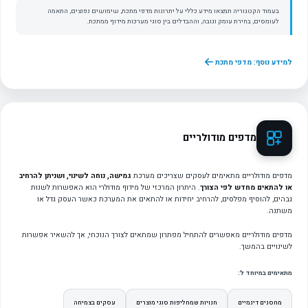
בעמוד הקטגוריה תמצאו מידע כללי על יתרונות מדפי מתכת, שימושים נפוצים, התאמה
לעומסים, בחירת עומק וגובה, וההבדלים בין סוגי מערכות מידוף ממתכת.
למידע נוסף: מדפי מתכת
מדפים מודולריים
מדפים מודולריים מתאימים לעסקים שצריכים מערכת
גמישה, נוחה לשינוי, ושניתן להרחיב
או להתאים מחדש לפי הצורך
. היתרון המרכזי של מידוף מודולרי הוא האפשרות לשנות
גבהים, להוסיף מפלסים, להרחיב יחידות או להתאים את המערכת כאשר העסק גדל או
משתנה.
מדפים מודולריים מאפשרים להתחיל מפתרון שמתאים לצורך הנוכחי, אך להשאיר אפשרות
לשינויים בהמשך.
מתאימים במיוחד ל:
מחסנים דינמיים
חנויות שמחליפות סוגי מוצרים
עסקים בצמיחה