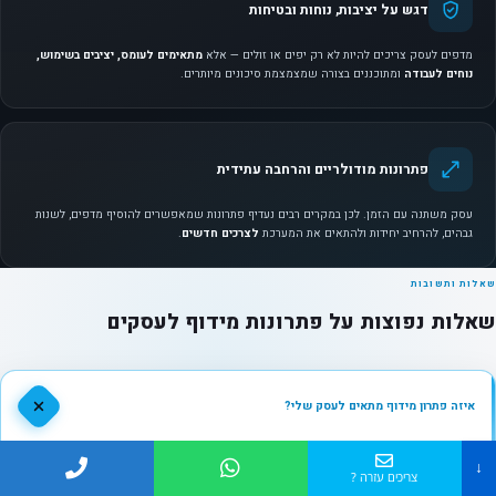
דגש על יציבות, נוחות ובטיחות
מדפים לעסק צריכים להיות לא רק יפים או זולים — אלא
מתאימים לעומס, יציבים בשימוש,
נוחים לעבודה
ומתוכננים בצורה שמצמצמת סיכונים מיותרים.
פתרונות מודולריים והרחבה עתידית
עסק משתנה עם הזמן. לכן במקרים רבים נעדיף פתרונות שמאפשרים להוסיף מדפים, לשנות
גבהים, להרחיב יחידות ולהתאים את המערכת
לצרכים חדשים
.
שאלות ותשובות
שאלות נפוצות על פתרונות מידוף לעסקים
איזה פתרון מידוף מתאים לעסק שלי?
זה תלוי בסוג העסק, סוג הציוד או המלאי, המשקל, כמות הפריטים, שטח האחסון וצורת
↓
העבודה. מחסן מלאי, חנות, סופר, מוסך ומשרד אינם צריכים את אותו פתרון. לכן מומלץ לבצע
צריכים עזרה ?
התאמה לפי הצורך בפועל
ולא לבחור מערכת מדפים כללית בלבד.