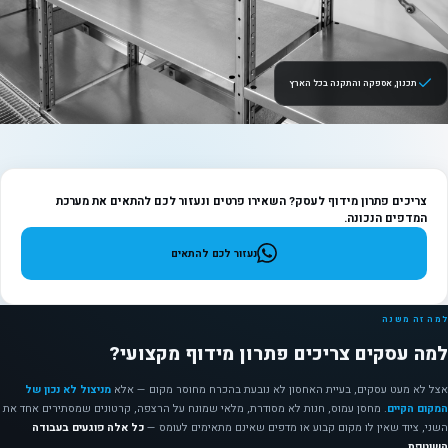
תכנון, אספקה והתקנה בכל הארץ
צריכים פתרון מידוף לעסק? השאירו פרטים ונעזור לכם להתאים את מערכת
המדפים הנכונה.
נעזור לכם להתאים
למה זה משנה
למה עסקים צריכים פתרון מידוף מקצועי?
אצל לא מעט עסקים, בעיית האחסון לא נובעת בהכרח מחוסר מקום — אלא
מניצול לא נכון של
המקום הקיים
. מחסן עמוס, חנות לא מסודרת, מלאי שמונח על הרצפה, קרטונים שמסתירים אחד את
השני, ציוד שאין לו מקום קבוע או מדפים שאינם מתאימים לעומס —
כל אלה פוגעים בעבודה
השוטפת
.