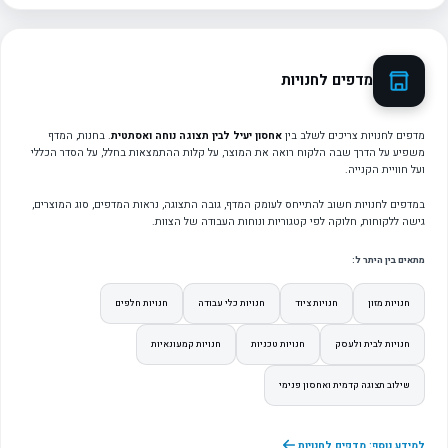
מדפים לחנויות
מדפים לחנויות צריכים לשלב בין
אחסון יעיל לבין תצוגה נוחה ואסתטית
. בחנות, המדף
משפיע על הדרך שבה הלקוח רואה את המוצר, על קלות ההתמצאות בחלל, על הסדר הכללי
ועל חוויית הקנייה.
במדפים לחנויות חשוב להתייחס לעומק המדף, גובה התצוגה, נראות המדפים, סוג המוצרים,
גישה ללקוחות, חלוקה לפי קטגוריות ונוחות העבודה של הצוות.
מתאים בין היתר ל:
חנויות מזון
חנויות ציוד
חנויות כלי עבודה
חנויות חלפים
חנויות לבית ולעסק
חנויות טכניות
חנויות קמעונאיות
שילוב תצוגה קדמית ואחסון פנימי
למידע נוסף: מדפים לחנויות