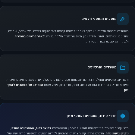
מוסכים ומחסני חלפים
במוסכים ומחסני חלפים יש צורך לאחסן פריטים קטנים לצד חלקים כבדים, כלי עבודה, שמנים,
ציוד טכני וארגזים. פתרון מידוף נכון מאפשר ליצור חלוקה ברורה,
לאתר פריטים במהירות
ולשמור על סביבת עבודה מסודרת.
משרדים וארכיונים
משרדים, ארכיונים ומחלקות הנהלת חשבונות זקוקים למדפים לקלסרים, מסמכים, תיקים, תיקיות
וציוד משרדי. כאן הדגש הוא על גישה נוחה, סדר ברור, ניצול שטח
ושמירה על מסמכים לאורך
זמן
.
חדרי קירור, מטבחים ועסקי מזון
חדרי קירור וסביבות מזון דורשים פתרונות אחסון שמתאימים
לתנאי לחות, טמפרטורה נמוכה,
ניקיון וגישה נוחה
. מדפים לחדרי קירור צריכים להתאים למידות המקום ולאפשר סידור יעיל של