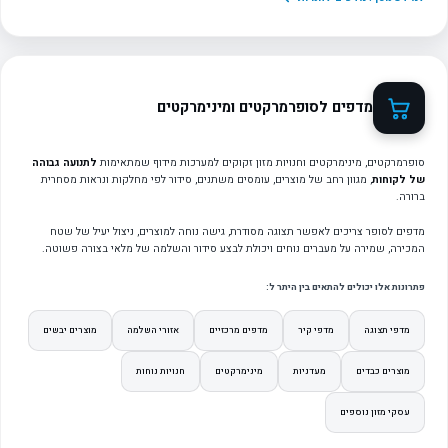
מדפים לסופרמרקטים ומינימרקטים
סופרמרקטים, מינימרקטים וחנויות מזון זקוקים למערכות מידוף שמתאימות
לתנועה גבוהה
של לקוחות
, מגוון רחב של מוצרים, עומסים משתנים, סידור לפי מחלקות ונראות מסחרית
ברורה.
מדפים לסופר צריכים לאפשר תצוגה מסודרת, גישה נוחה למוצרים, ניצול יעיל של שטח
המכירה, שמירה על מעברים נוחים ויכולת לבצע סידור והשלמה של מלאי בצורה פשוטה.
פתרונות אלו יכולים להתאים בין היתר ל:
מדפי תצוגה
מדפי קיר
מדפים מרכזיים
אזורי השלמה
מוצרים יבשים
מוצרים כבדים
מעדניות
מינימרקטים
חנויות נוחות
עסקי מזון נוספים