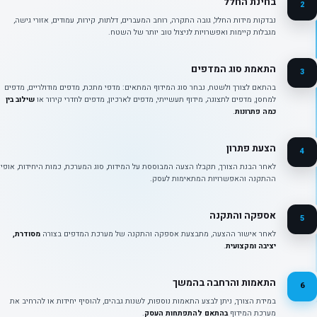
בחינת החלל
2
נבדקות מידות החלל, גובה התקרה, רוחב המעברים, דלתות, קירות, עמודים, אזורי גישה,
מגבלות קיימות ואפשרויות לניצול טוב יותר של השטח.
התאמת סוג המדפים
3
בהתאם לצורך ולשטח, נבחר סוג המידוף המתאים: מדפי מתכת, מדפים מודולריים, מדפים
למחסן, מדפים לתצוגה, מידוף תעשייתי, מדפים לארכיון, מדפים לחדרי קירור או
שילוב בין
כמה פתרונות
.
הצעת פתרון
4
לאחר הבנת הצורך, תקבלו הצעה המבוססת על המידות, סוג המערכת, כמות היחידות, אופי
ההתקנה והאפשרויות המתאימות לעסק.
אספקה והתקנה
5
לאחר אישור ההצעה, מתבצעת אספקה והתקנה של מערכת המדפים בצורה
מסודרת,
יציבה ומקצועית
.
התאמות והרחבה בהמשך
6
במידת הצורך, ניתן לבצע התאמות נוספות, לשנות גבהים, להוסיף יחידות או להרחיב את
מערכת המידוף
בהתאם להתפתחות העסק
.