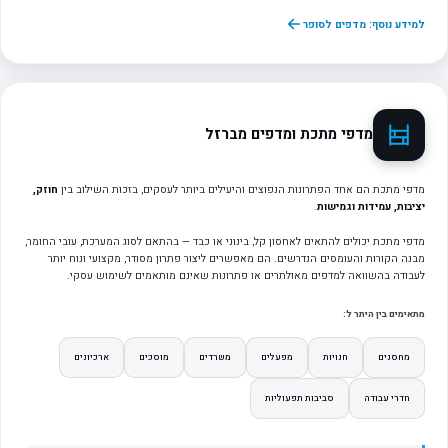
למידע נוסף: מדפים לסופר
מדפי מתכת ומדפים מברזל
מדפי מתכת הם אחד הפתרונות הנפוצים והיעילים ביותר לעסקים, בזכות השילוב בין
חוזק,
יציבות, עמידות וגמישות
.
מדפי מתכת יכולים להתאים לאחסון קל, בינוני או כבד — בהתאם לסוג המערכת, עובי החומר,
מבנה הקורות והעומסים הנדרשים. הם מאפשרים ליצור פתרון מסודר, מקצועי ונוח יותר
לעבודה בהשוואה למדפים מאולתרים או פתרונות שאינם מותאמים לשימוש עסקי.
מתאימים בין היתר ל:
מחסנים
חנויות
מפעלים
משרדים
מוסכים
ארכיונים
חדרי עבודה
סביבות תפעוליות