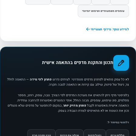
עומסים משמעותיים ושימוש יומיומי
למידע נוסף: מידוף תעשייתי
תכנון והתקנת מדפים בהתאמה אישית
לא כל עסק מתאים לפתרון מדפים סטנדרטי. לעיתים נדרש
פתרון לפי מידה
— התאמה לחלל
צר, ניצול של פינות, שילוב עם קירות או התאמה לגובה תקרה.
בלוגיסטי מדף ניתן להתאים את מערכת המדפים לפי הצורך: גובה, עומק, רוחב, מספר
מפלסים, סוג שימוש, עומסים, מבנה החלל, אופי המוצרים ואפשרות להרחבה עתידית.
התאמה אישית מאפשרת לקבל
פתרון מדויק יותר
, במקום להתפשר על מדפים שלא מנצלים
נכון את השטח או לא מתאימים לצורת העבודה בעסק.
רלוונטי במיוחד ל:
חללים צרים
ניצול פינות
שילוב עם קירות
גובה תקרה חריג