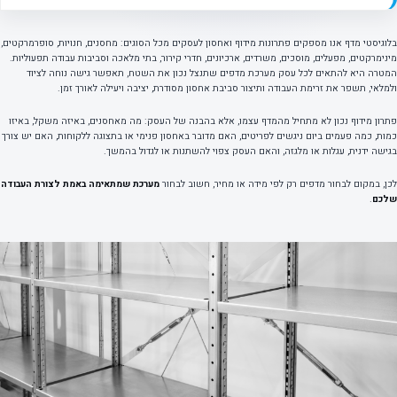
בלוגיסטי מדף אנו מספקים פתרונות מידוף ואחסון לעסקים מכל הסוגים: מחסנים, חנויות, סופרמרקטים,
מינימרקטים, מפעלים, מוסכים, משרדים, ארכיונים, חדרי קירור, בתי מלאכה וסביבות עבודה תפעוליות.
המטרה היא להתאים לכל עסק מערכת מדפים שתנצל נכון את השטח, תאפשר גישה נוחה לציוד
ולמלאי, תשפר את זרימת העבודה ותיצור סביבת אחסון מסודרת, יציבה ויעילה לאורך זמן.
פתרון מידוף נכון לא מתחיל מהמדף עצמו, אלא בהבנה של העסק: מה מאחסנים, באיזה משקל, באיזו
כמות, כמה פעמים ביום ניגשים לפריטים, האם מדובר באחסון פנימי או בתצוגה ללקוחות, האם יש צורך
בגישה ידנית, עגלות או מלגזה, והאם העסק צפוי להשתנות או לגדול בהמשך.
לכן, במקום לבחור מדפים רק לפי מידה או מחיר, חשוב לבחור
מערכת שמתאימה באמת לצורת העבודה
שלכם
.