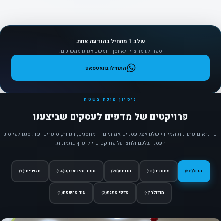
שלב 1 מתחיל בהודעה אחת.
ספרו לנו מה צריך לאחסן — ומשם אנחנו ממשיכים.
התחילו בוואטסאפ
ניסיון מוכח בשטח
פרויקטים של מדפים לעסקים שביצענו
כך נראים פתרונות המידוף שלנו אצל עסקים אמיתיים — מחסנים, חנויות, סופרים ועוד. סננו לפי סוג
העסק שלכם ולחצו על פרויקט כדי לדפדף בתמונות.
הכול
מחסנים
חנויות
סופר ומינימרקט
תעשייתי
(1)
(14)
(20)
(13)
(58)
מודולרי
מדפי מתכת
עוד מהשטח
(1)
(5)
(4)