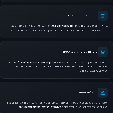
חנויות ועסקים קמעונאיים
בחנויות, המדפים צריכים לתמוך
גם בתפעול וגם במכירה
. תכנון נכון עוזר להציג מוצרים בצורה
ברורה, ליצור מסלול תנועה נוח, לאפשר גישה טובה ללקוחות ולשמור על מראה נקי ומקצועי.
סופרמרקטים ומינימרקטים
בסופרים ומינימרקטים יש חשיבות גבוהה למדפים
חזקים, מסודרים ונוחים לתפעול
. מערכת
מידוף נכונה מאפשרת חלוקה לפי מחלקות, תצוגה ברורה של מוצרים, ניצול שטח המכירה
ושמירה על מעברים נוחים.
מפעלים ותעשייה
מפעלים ובתי מלאכה זקוקים לפתרונות אחסון שמתאימים לחומרי גלם, חלקים, כלי עבודה, ציוד
ייצור ומלאי תפעולי. כאן יש חשיבות גבוהה
לעומסים, יציבות, בטיחות ונוחות גישה
.