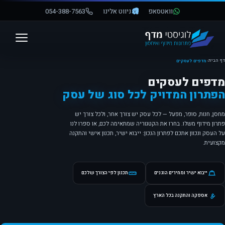
וואטסאפ
ניווט אלינו
054-388-7563
פתח סרגל נגישות
דף הבית
‹
מדפים לעסקים
מדפים לעסקים
הפתרון המדויק לכל סוג של עסק
מחסן, חנות, סופר, מפעל — לכל עסק יש צורך אחר, ולכל צורך יש
פתרון מידוף משלו. בחרו את הקטגוריה שמתאימה לכם, או ספרו לנו
על העסק ונכוון אתכם לפתרון הנכון: ייבוא ישיר, תכנון אישי והתקנה
מקצועית.
ייבוא ישיר ומחירים הוגנים
תכנון לפי הצורך שלכם
אספקה והתקנה בכל הארץ