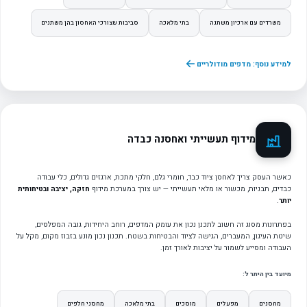
משרדים עם ארכיון משתנה
בתי מלאכה
סביבות שצורכי האחסון בהן משתנים
למידע נוסף: מדפים מודולריים
מידוף תעשייתי ואחסנה כבדה
כאשר העסק צריך לאחסן ציוד כבד, חומרי גלם, חלקי מתכת, ארגזים גדולים, כלי עבודה
כבדים, תבניות, מכשור או מלאי תעשייתי — יש צורך במערכת מידוף
חזקה, יציבה ובטיחותית
יותר
.
בפתרונות מסוג זה חשוב לתכנן נכון את עומק המדפים, רוחב היחידות, גובה המפלסים,
שיטת העיגון, המעברים, הגישה לציוד והבטיחות בשטח. תכנון נכון מונע בזבוז מקום, מקל על
העבודה ומסייע לשמור על יציבות לאורך זמן.
מיועד בין היתר ל:
מחסנים
מפעלים
מוסכים
בתי מלאכה
מחסני חלפים