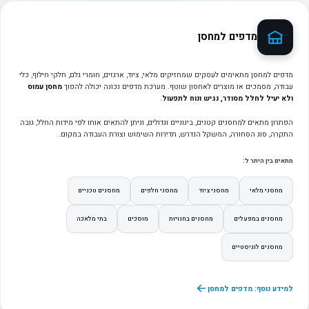
מדפים למחסן
מדפים למחסן מתאימים לעסקים שמחזיקים מלאי, ציוד, ארגזים, חומרי גלם, חלקי חילוף, כלי
עבודה, מסמכים או מוצרים לאחסון שוטף. מערכת מדפים נכונה יכולה להפוך
מחסן עמוס
ולא יעיל לחלל מסודר, נגיש ונוח לתפעול
.
הפתרון מתאים למחסנים קטנים, בינוניים וגדולים, וניתן להתאים אותו לפי מידות החלל, גובה
התקרה, סוג הסחורה, המשקל הנדרש, תדירות השימוש וצורת העבודה במקום.
מתאים בין היתר ל:
מחסני מלאי
מחסני ציוד
מחסני חלפים
מחסנים טכניים
מחסנים במפעלים
מחסנים בחנויות
מוסכים
בתי מלאכה
מחסנים לוגיסטיים
למידע נוסף: מדפים למחסן