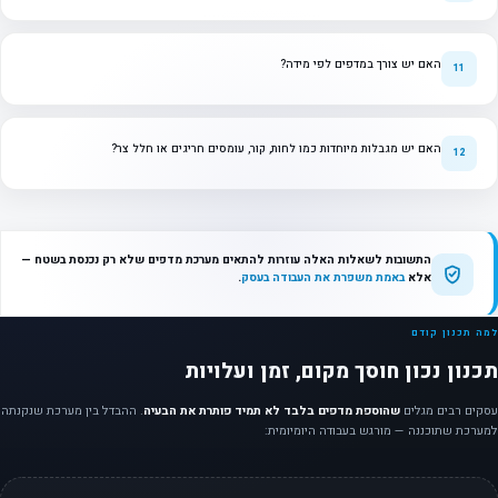
האם יש צורך במדפים לפי מידה?
האם יש מגבלות מיוחדות כמו לחות, קור, עומסים חריגים או חלל צר?
התשובות לשאלות האלה עוזרות להתאים מערכת מדפים שלא רק נכנסת בשטח —
אלא
באמת משפרת את העבודה בעסק
.
למה תכנון קודם
תכנון נכון חוסך מקום, זמן ועלויות
עסקים רבים מגלים
שהוספת מדפים בלבד לא תמיד פותרת את הבעיה
. ההבדל בין מערכת שנקנתה
למערכת שתוכננה — מורגש בעבודה היומיומית: