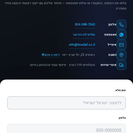
מלאו את הטופס, התקשרו או שלחו וואטסאפ — ונחזור אליכם עם ייעוץ ראשוני והצעת מחיר
מסודרת.
054-388-7563
טלפון
שלחו לנו הודעה
וואטסאפ
info@lmadaf.co.il
אימייל
כתובת
האתרוג 23, תל אביב–יפו ·
ניווט ב-Waze
אזורי שירות
משלוחים לכל הארץ · איסוף עצמי מהמחסן בחינם
שם מלא
טלפון