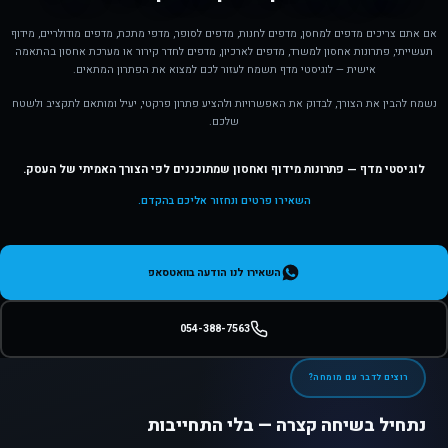
אם אתם צריכים מדפים למחסן, מדפים לחנות, מדפים לסופר, מדפי מתכת, מדפים מודולריים, מידוף
תעשייתי, פתרונות אחסון למשרד, מדפים לארכיון, מדפים לחדר קירור או מערכת אחסון בהתאמה
אישית — לוגיסטי מדף תשמח לעזור לכם למצוא את הפתרון המתאים.
נשמח להבין את הצורך, לבדוק את האפשרויות ולהציע פתרון פרקטי, יעיל ומותאם לתקציב ולשטח
שלכם.
לוגיסטי מדף — פתרונות מידוף ואחסון שמתוכננים לפי הצורך האמיתי של העסק.
השאירו פרטים ונחזור אליכם בהקדם.
השאירו לנו הודעה בוואטסאפ
054-388-7563
רוצים לדבר עם מומחה?
נתחיל בשיחה קצרה — בלי התחייבות