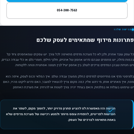
054-388-7563
הגישה שלנו
פתרונות מידוף שמתאימים לעסק שלכם
כל עסק עובד אחרת, ולכן לא כל מערכת מדפים מתאימה לכל צורך. יש עסקים שמאחסנים ציוד קל
בכמות גדולה, יש מחסנים שבהם נדרש אחסון של ארגזים, חלקי חילוף, חומרי גלם או כלי עבודה כבדים,
ויש חנויות שבהן המדפים צריכים לשלב בין אחסון יעיל לבין תצוגה אסתטית ונוחה ללקוחות.
בלוגיסטי מדף אנו מתייחסים למדפים כחלק ממערך עבודה שלם: איך המלאי נכנס לעסק, איפה הוא
מונח, איך מאתרים אותו, מי ניגש אליו, כמה מקום צריך להשאיר למעבר, האם נדרש ליקוט מהיר, האם
יש שימוש בעגלות או במלגזות, והאם בעתיד יהיה צורך לשנות או להרחיב את מערכת האחסון.
הגישה הזו מאפשרת לנו להציע פתרון מדויק יותר, לחסוך מקום, לשפר את
הנגישות לפריטים, להפחית עומס מיותר ולמנוע רכישה של מערכת מדפים שלא
באמת מתאימה לצרכים של העסק.