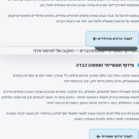
שזקוקים לארכיון דינמי וסביבות עבודה שבהן הצרכים משתנים לאורך זמן.
במקום להינעל על מבנה קבוע שאינו מתאים לשינויים עתידיים, מדפים מודולריים מאפשרים לעסק
לשמור על גמישות תפעולית ולנצל טוב יותר את השטח הקיים.
לעמוד מדפים מודולריים
פרויקט אמיתי · מידוף תעשייתי
מידוף תעשייתי ואחסנה כבדה
כאשר מדובר בציוד כבד, חלקי מתכת, ארגזים גדולים, כלי עבודה, חומרי גלם או מוצרים בנפחים
משמעותיים, נדרש פתרון מידוף חזק, יציב ובטיחותי יותר.
מידוף תעשייתי מיועד למחסנים, מפעלים, בתי מלאכה, מוסכים וסביבות עבודה שבהן המדפים צריכים
לשאת עומסים גבוהים ולעמוד בשימוש יומיומי. בתכנון מסוג זה חשוב להתאים נכון את עומק המדפים,
גובה המפלסים, רוחב היחידות, שיטת העיגון, המעברים והגישה לציוד.
תכנון לא נכון עלול לגרום לבזבוז שטח, לקושי תפעולי ואף לסיכון בטיחותי. לכן חשוב לבחור מערכת
שמתאימה לאופי המלאי ולצורת העבודה בשטח.
לעמוד מידוף תעשייתי