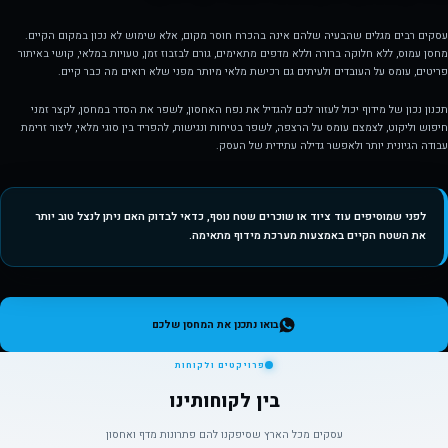
עסקים רבים מגלים שהבעיה שלהם אינה בהכרח חוסר מקום, אלא שימוש לא נכון במקום הקיים.
מחסן עמוס, ללא חלוקה ברורה וללא מדפים מתאימים, גורם לבזבוז זמן, טעויות במלאי, קושי באיתור
פריטים, עומס על העובדים ולעיתים גם רכישת מלאי מיותר מפני שלא רואים מה כבר קיים.
תכנון נכון של מידוף יכול לעזור לכם להגדיל את נפח האחסון, לשפר את הסדר במחסן, לקצר זמני
חיפוש וליקוט, לצמצם עומס על הרצפה, לשפר בטיחות ונגישות, להפריד בין סוגי מלאי, ליצור זרימת
עבודה הגיונית יותר ולאפשר גדילה עתידית של העסק.
לפני שמוסיפים עוד ציוד או שוכרים שטח נוסף, כדאי לבדוק האם ניתן לנצל טוב יותר
את השטח הקיים באמצעות מערכת מידוף מתאימה.
בואו נתכנן את המחסן שלכם
פרויקטים ולקוחות
בין לקוחותינו
עסקים מכל הארץ שסיפקנו להם פתרונות מדף ואחסון