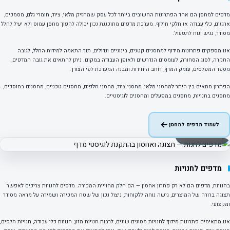
מדפים למחסן הם אחד הפתרונות החשובים ביותר לכל עסק שמחזיק מלאי, ציוד, חומרי גלם, מסמכים,
ארגזים, כלי עבודה או חלקי חילוף. מערכת מדפים מתוכננת נכון יכולה להפוך מחסן עמוס ולא יעיל לחלל
מסודר, נגיש ונוח לתפעול.
אנו מספקים פתרונות מידוף למחסנים קטנים, בינוניים וגדולים, תוך התאמה למידות החלל, לגובה
התקרה, לסוג הסחורה, לעומסים הנדרשים ולאופן העבודה במקום. ניתן להתאים את גובה המדפים,
מספר המפלסים, עומק המדף, רוחב היחידות ומבנה המערכת לפי הצורך.
הפתרון מתאים בין היתר למחסני מלאי, מחסני ציוד, מחסני חלפים, מחסנים טכניים, מחסנים במוסכים,
מחסנים בחנויות, מחסנים במפעלים ומחסנים לוגיסטיים.
לעמוד מדפים למחסן
פרויקט אמיתי · חנות
מדפים לחנויות
בחנויות, מדפים הם לא רק פתרון אחסון — הם חלק מחוויית המכירה. מדפים לחנויות צריכים לאפשר
תצוגה ברורה של המוצרים, גישה נוחה ללקוחות, ניצול נכון של שטח המכירה ושמירה על מראה מסודר
ומקצועי.
אנו מתאימים פתרונות מידוף לחנויות מסוגים שונים, לרבות חנויות מזון, חנויות כלי עבודה, חנויות חלפים,