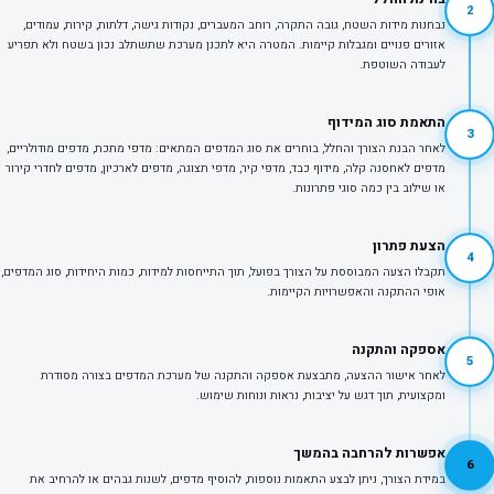
2
נבחנות מידות השטח, גובה התקרה, רוחב המעברים, נקודות גישה, דלתות, קירות, עמודים,
אזורים פנויים ומגבלות קיימות. המטרה היא לתכנן מערכת שתשתלב נכון בשטח ולא תפריע
לעבודה השוטפת.
התאמת סוג המידוף
3
לאחר הבנת הצורך והחלל, בוחרים את סוג המדפים המתאים: מדפי מתכת, מדפים מודולריים,
מדפים לאחסנה קלה, מידוף כבד, מדפי קיר, מדפי תצוגה, מדפים לארכיון, מדפים לחדרי קירור
או שילוב בין כמה סוגי פתרונות.
הצעת פתרון
4
תקבלו הצעה המבוססת על הצורך בפועל, תוך התייחסות למידות, כמות היחידות, סוג המדפים,
אופי ההתקנה והאפשרויות הקיימות.
אספקה והתקנה
5
לאחר אישור ההצעה, מתבצעת אספקה והתקנה של מערכת המדפים בצורה מסודרת
ומקצועית, תוך דגש על יציבות, נראות ונוחות שימוש.
אפשרות להרחבה בהמשך
6
במידת הצורך, ניתן לבצע התאמות נוספות, להוסיף מדפים, לשנות גבהים או להרחיב את