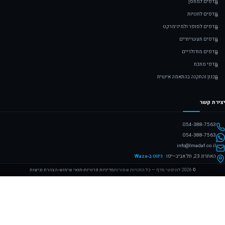
מדפים למחסן
מדפים לחנויות
מדפים לסופר ולמינימרקט
מדפים תעשייתיים
מדפים מודולריים
מדפי מתכת
תכנון והתקנה בהתאמה אישית
יצירת קשר
054-388-7563
054-388-7563
info@lmadaf.co.il
האתרוג 23, תל אביב–יפו ·
ניווט ב-Waze
©
2026
לוגיסטי מדף — כל הזכויות שמורות
מדיניות פרטיות
תנאי שימוש
הצהרת נגישות