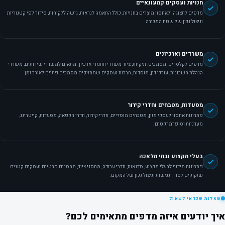
חנויות ועסקים קמעונאיים
מדפים לתצוגה ולאחסון מוצרים בחנויות, כולל התאמה לנראות, גישה ללקוחות, סידור לפי קטגוריות
וניצול נכון של שטח המכירה.
משרדים וארכיונים
מדפים לקלסרים, מסמכים, תיקיות, ציוד משרדי וחומרי ארכיון. מתאים למשרדי שירותים, משרדי
הנהלת חשבונות, עורכי דין, מוסדות, חברות ועסקים שמחזיקים מסמכים פיזיים לאורך זמן.
מסעדות, מטבחים וחדרי קירור
פתרונות אחסון לעסקי מזון, מטבחים מוסדיים, חדרי קירור, חדרי הקפאה, מסעדות, קייטרינג,
מעדניות וסופרמרקטים.
בעלי מקצוע ובתי מלאכה
פתרונות מידוף לבעלי מקצוע, סדנאות, חדרי עבודה, מחסני ציוד, מחסנים פרטיים ועסקים קטנים
שזקוקים לסדר, נגישות וניצול נכון של המקום.
שאלות שכדאי לשאול
איך יודעים איזה מדפים מתאימים לכם?