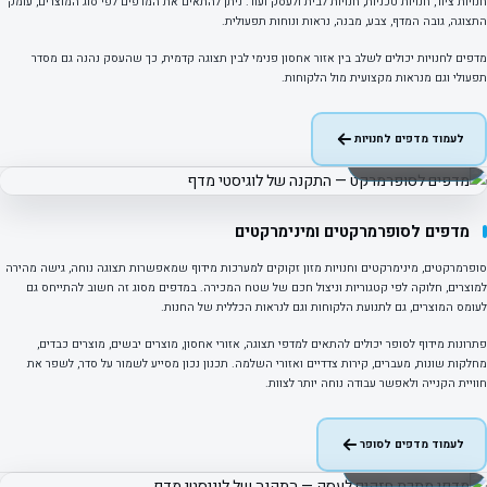
חנויות ציוד, חנויות טכניות, חנויות לבית ולעסק ועוד. ניתן להתאים את המדפים לפי סוג המוצרים, עומק
התצוגה, גובה המדף, צבע, מבנה, נראות ונוחות תפעולית.
מדפים לחנויות יכולים לשלב בין אזור אחסון פנימי לבין תצוגה קדמית, כך שהעסק נהנה גם מסדר
תפעולי וגם מנראות מקצועית מול הלקוחות.
לעמוד מדפים לחנויות
פרויקט אמיתי · סופרמרקט
מדפים לסופרמרקטים ומינימרקטים
סופרמרקטים, מינימרקטים וחנויות מזון זקוקים למערכות מידוף שמאפשרות תצוגה נוחה, גישה מהירה
למוצרים, חלוקה לפי קטגוריות וניצול חכם של שטח המכירה. במדפים מסוג זה חשוב להתייחס גם
לעומס המוצרים, גם לתנועת הלקוחות וגם לנראות הכללית של החנות.
פתרונות מידוף לסופר יכולים להתאים למדפי תצוגה, אזורי אחסון, מוצרים יבשים, מוצרים כבדים,
מחלקות שונות, מעברים, קירות צדדיים ואזורי השלמה. תכנון נכון מסייע לשמור על סדר, לשפר את
חוויית הקנייה ולאפשר עבודה נוחה יותר לצוות.
לעמוד מדפים לסופר
פרויקט אמיתי · מדפי מתכת