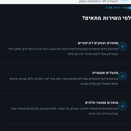
המערכת לפי התפתחות העסק.
קהלי היעד שלנו
למי השירות מתאים?
מחסנים ועסקים לוגיסטיים
פתרונות מידוף למחסנים שזקוקים לניצול מיטבי של שטח, גישה מהירה לפריטים, חלוקה לפי
קטגוריות, אזורי ליקוט וסידור יעיל של מלאי.
מפעלים ותעשייה
מערכות מידוף למפעלים שצריכים לאחסן חומרי גלם, ציוד ייצור, חלקים, כלים, תבניות, ארגזים
ומלאי תפעולי במשקלים שונים.
מוסכים ומחסני חלפים
פתרונות מדפים למחסני חלפים, שמנים, כלי עבודה, חלקים קטנים, חלקים כבדים וציוד טכני
שדורש סידור ברור ונגיש.