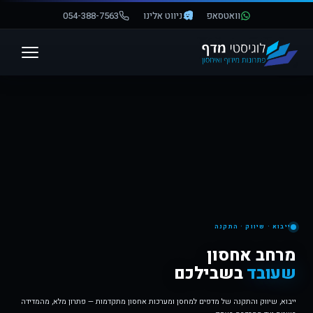
וואטסאפ
ניווט אלינו
054-388-7563
פתח סרגל נגישות
ייבוא · שיווק · התקנה
מרחב אחסון
שעובד
בשבילכם
ייבוא, שיווק והתקנה של מדפים למחסן ומערכות אחסון מתקדמות — פתרון מלא, מהמדידה