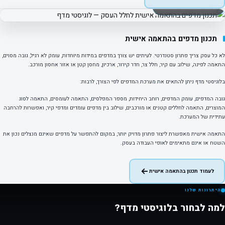
פרויקט אמיתי · התאמה אישית
תכנון מדפים בהתאמה אישית
לא כל עסק צריך פתרון סטנדרטי. לעיתים יש צורך במדפים במידות מיוחדות, עומק לא רגיל, גובה מסוים,
התאמה לפינה, שילוב עם קיר, חלל צר, חדר קירור, ארכיון, מחסן קטן או אזור אחסון מורכב.
בלוגיסטי מדף ניתן להתאים את מערכת המדפים לפי הצורך, לרבות:
גובה המדפים, עומק המדפים, רוחב היחידות, מספר המפלסים, התאמה לעומסים, התאמה לסוג
המוצרים, התאמה לחללים קטנים או מורכבים, שילוב בין מדפים עומדים ומדפי קיר, ואפשרות להרחבה
עתידית של המערכת.
התאמה אישית מאפשרת ליצור פתרון מדויק יותר, במקום להתפשר על מדפים שאינם מנצלים נכון את
השטח או אינם מתאימים לאופי העבודה בעסק.
לעמוד תכנון בהתאמה אישית
היתרונות שלנו
למה לבחור בלוגיסטי מדף?