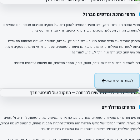
מדפי מתכת ומדפים מברזל
מדפי מתכת הם פתרון חזק, יציב ועמיד המתאים למגוון רחב של עסקים וסביבות עבודה. הם מתאימים
למחסנים, חנויות, מפעלים, מוסכים, משרדים, ארכיונים, חדרי עבודה ומחסני ציוד.
היתרון המרכזי של מדפי מתכת הוא השילוב בין חוזק, עמידות, תחזוקה פשוטה וגמישות תפעולית.
ביחס לפתרונות מאולתרים או מדפים שאינם מיועדים לעומסים עסקיים, מדפי מתכת מספקים מענה
מקצועי יותר, יציב יותר ונוח יותר לשימוש לאורך זמן.
ניתן להתאים מדפי מתכת לפי גובה, עומק, רוחב, מספר מפלסים, סוג שימוש ועומסים נדרשים.
לעמוד מדפי מתכת
פרויקט אמיתי · מידוף מודולרי
מדפים מודולריים
מדפים מודולריים מתאימים לעסקים שצריכים מערכת אחסון גמישה, שניתן לשנות, להרחיב ולהתאים
גם בעתיד. היתרון המרכזי של מידוף מודולרי הוא היכולת להתחיל ממבנה מסוים, ובהמשך לשנות גבהים,
להוסיף מפלסים, להרחיב יחידות או להתאים את המערכת לצרכים חדשים.
פתרון זה מתאים במיוחד לעסקים בצמיחה, מחסנים משתנים, חנויות שמחליפות מוצרים, משרדים